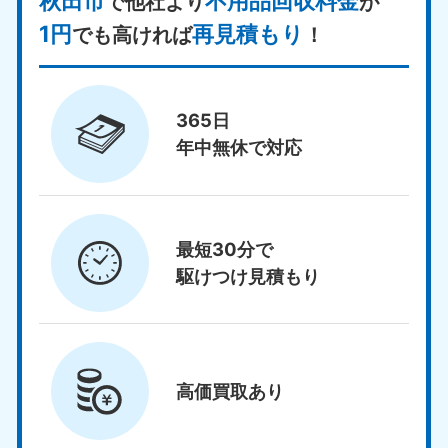
秋田市
不用品回収料金
で他社より
が
1円
再見積もり
でも高ければ
！
365日
年中無休で対応
最短30分で
駆けつけ見積もり
高価買取
あり