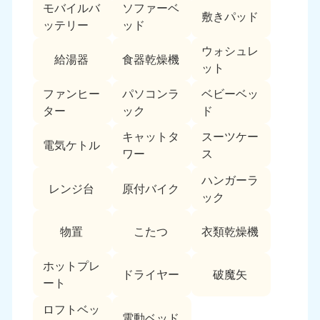
モバイルバ
ソファーベ
敷きパッド
ッテリー
ッド
ウォシュレ
給湯器
食器乾燥機
ット
ファンヒー
パソコンラ
ベビーベッ
ター
ック
ド
キャットタ
スーツケー
電気ケトル
ワー
ス
ハンガーラ
レンジ台
原付バイク
ック
物置
こたつ
衣類乾燥機
ホットプレ
ドライヤー
破魔矢
ート
ロフトベッ
電動ベッド