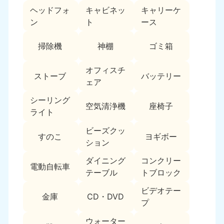
ヘッドフォ
キャビネッ
キャリーケ
福島県
ン
ト
ース
050-1881-5271
9:00〜19:00 年中無休
掃除機
神棚
ゴミ箱
関東
オフィスチ
ストーブ
バッテリー
東京都
神奈川県
ェア
050-1881-5265
050-1881-5264
9:00〜19:00 年中無休
9:00〜19:00 年中無休
シーリング
空気清浄機
座椅子
ライト
千葉県
埼玉県
ビーズクッ
050-1881-5268
050-1881-5266
すのこ
ヨギボー
ション
9:00〜19:00 年中無休
9:00〜19:00 年中無休
ダイニング
コンクリー
栃木県
茨城県
電動自転車
テーブル
トブロック
050-1881-5270
050-1881-5269
9:00〜19:00 年中無休
9:00〜19:00 年中無休
ビデオテー
金庫
CD・DVD
プ
群馬県
050-1881-5267
ウォーター