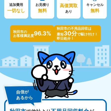
追加費用
お見積り
高価買取
キャンセル
一切なし
無料
無料
あり
秋田市の不用品回収は
秋田市の
96.3%
30分
最短
で駆け付け！
お客様満足度
即日処分！
自信が
あるから