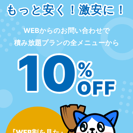
もっと安く！激安に！
WEBからのお問い合わせで
積み放題プランの全メニューから
10
%
OFF
『WEB割を見た』