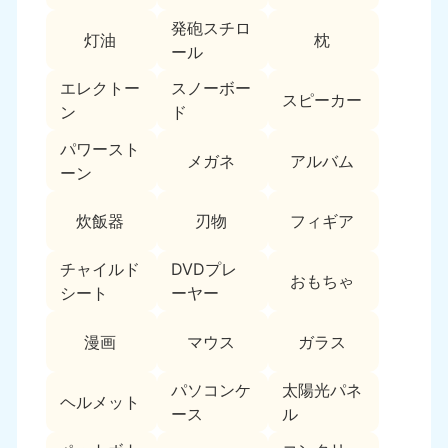
新潟県
050-1881-5263
発砲スチロ
灯油
枕
9:00〜19:00 年中無休
ール
近畿
エレクトー
スノーボー
スピーカー
ン
ド
大阪府
兵庫県
050-1881-5250
050-1881-5251
パワースト
メガネ
アルバム
9:00〜19:00 年中無休
9:00〜19:00 年中無休
ーン
奈良県
三重県
炊飯器
刃物
フィギア
050-1881-5249
050-1881-5254
9:00〜19:00 年中無休
9:00〜19:00 年中無休
チャイルド
DVDプレ
おもちゃ
シート
ーヤー
滋賀県
京都府
050-1881-5253
050-1881-5252
漫画
マウス
ガラス
9:00〜19:00 年中無休
9:00〜19:00 年中無休
パソコンケ
太陽光パネ
和歌山県
ヘルメット
050-1881-5248
ース
ル
9:00〜19:00 年中無休