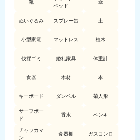
靴
傘
9:00〜19:00 年中無休
ベッド
中部
ぬいぐるみ
スプレー缶
土
愛知県
岐阜県
050-1881-5255
050-1881-5259
小型家電
マットレス
植木
9:00〜19:00 年中無休
9:00〜19:00 年中無休
静岡県
長野県
伐採ゴミ
婚礼家具
体重計
050-1881-5256
050-1881-5260
9:00〜19:00 年中無休
9:00〜19:00 年中無休
食器
木材
本
福井県
石川県
050-1881-5258
050-1881-5261
キーボード
ダンベル
菊人形
9:00〜19:00 年中無休
9:00〜19:00 年中無休
サーフボー
富山県
山梨県
香水
ペンキ
ド
050-1881-5262
050-1881-5257
9:00〜19:00 年中無休
9:00〜19:00 年中無休
チャッカマ
食器棚
ガスコンロ
ン