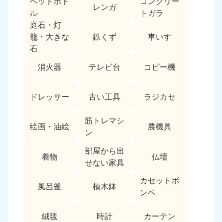
ペットボト
コンクリー
レンガ
中国
ル
トガラ
庭石・灯
岡山県
山口県
鉄くず
車いす
籠・大きな
050-1881-5146
050-1880-9900
石
9:00〜19:00 年中無休
9:00〜19:00 年中無休
消火器
テレビ台
コピー機
広島県
鳥取県
050-1881-5144
050-1881-5156
ドレッサー
古い工具
ラジカセ
9:00〜19:00 年中無休
9:00〜19:00 年中無休
筋トレマシ
島根県
絵画・油絵
農機具
050-1881-5145
ン
9:00〜19:00 年中無休
部屋から出
着物
仏壇
四国
せない家具
カセットボ
香川県
徳島県
風呂釜
植木鉢
050-1880-9899
050-1880-9898
ンベ
9:00〜19:00 年中無休
9:00〜19:00 年中無休
絨毯
時計
カーテン