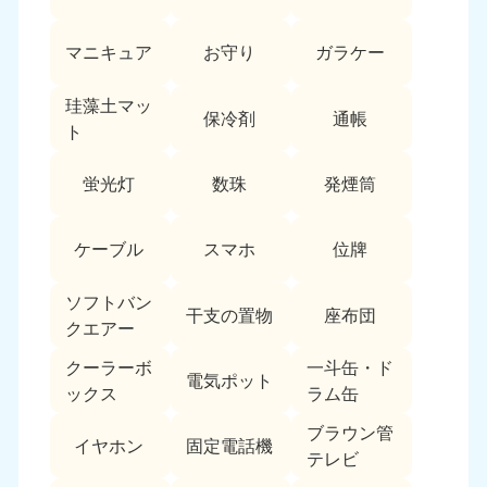
愛媛県
高知県
050-1880-9896
050-1880-9897
マニキュア
お守り
ガラケー
9:00〜19:00 年中無休
9:00〜19:00 年中無休
九州・沖縄
珪藻土マッ
保冷剤
通帳
ト
福岡県
佐賀県
050-1880-9895
050-1880-9894
蛍光灯
数珠
発煙筒
9:00〜19:00 年中無休
9:00〜19:00 年中無休
長崎県
鹿児島県
ケーブル
スマホ
位牌
050-1880-9891
050-1880-9889
9:00〜19:00 年中無休
9:00〜19:00 年中無休
ソフトバン
干支の置物
座布団
クエアー
大分県
宮崎県
050-1880-9893
050-1880-9890
クーラーボ
一斗缶・ド
電気ポット
9:00〜19:00 年中無休
9:00〜19:00 年中無休
ックス
ラム缶
熊本県
沖縄県
ブラウン管
イヤホン
固定電話機
050-1880-9892
050-1880-9887
テレビ
9:00〜19:00 年中無休
9:00〜19:00 年中無休