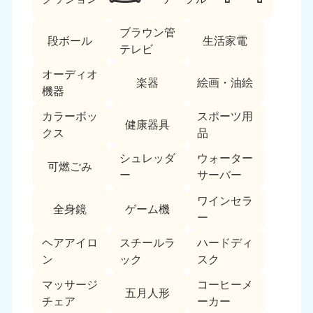
ブラウン管
段ボール
生活家電
テレビ
オーディオ
楽器
絵画・油絵
機器
カラーボッ
スポーツ用
北海道・東北
健康器具
クス
品
北海道
青森県
シュレッダ
ウォーター
050-1881-5277
050-1881-5276
可燃ごみ
ー
サーバー
9:00〜19:00 年中無休
9:00〜19:00 年中無休
ワインセラ
全身鏡
ゲーム機
岩手県
秋田県
ー
050-1881-5274
050-1881-5275
9:00〜19:00 年中無休
9:00〜19:00 年中無休
ヘアアイロ
スチールラ
ハードディ
ン
ック
スク
山形県
宮城県
マッサージ
コーヒーメ
050-1881-5273
050-1881-5272
五月人形
チェア
ーカー
9:00〜19:00 年中無休
9:00〜19:00 年中無休