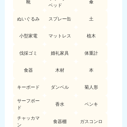
靴
傘
9:00〜19:00 年中無休
ベッド
中部
ぬいぐるみ
スプレー缶
土
愛知県
岐阜県
050-1881-5255
050-1881-5259
小型家電
マットレス
植木
9:00〜19:00 年中無休
9:00〜19:00 年中無休
静岡県
長野県
伐採ゴミ
婚礼家具
体重計
050-1881-5256
050-1881-5260
9:00〜19:00 年中無休
9:00〜19:00 年中無休
食器
木材
本
福井県
石川県
050-1881-5258
050-1881-5261
キーボード
ダンベル
菊人形
9:00〜19:00 年中無休
9:00〜19:00 年中無休
サーフボー
富山県
山梨県
香水
ペンキ
ド
050-1881-5262
050-1881-5257
9:00〜19:00 年中無休
9:00〜19:00 年中無休
チャッカマ
食器棚
ガスコンロ
ン