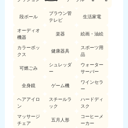
ブラウン管
段ボール
生活家電
テレビ
オーディオ
楽器
絵画・油絵
機器
カラーボッ
スポーツ用
北海道・東北
健康器具
クス
品
北海道
青森県
シュレッダ
ウォーター
050-1881-5277
050-1881-5276
可燃ごみ
ー
サーバー
9:00〜19:00 年中無休
9:00〜19:00 年中無休
ワインセラ
全身鏡
ゲーム機
岩手県
秋田県
ー
050-1881-5274
050-1881-5275
9:00〜19:00 年中無休
9:00〜19:00 年中無休
ヘアアイロ
スチールラ
ハードディ
ン
ック
スク
山形県
宮城県
マッサージ
コーヒーメ
050-1881-5273
050-1881-5272
五月人形
チェア
ーカー
9:00〜19:00 年中無休
9:00〜19:00 年中無休