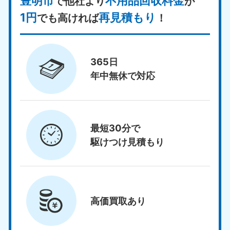
豊明市
不用品回収料金
で他社より
が
1円
再見積もり
でも高ければ
！
365日
年中無休で対応
最短30分で
駆けつけ見積もり
高価買取
あり