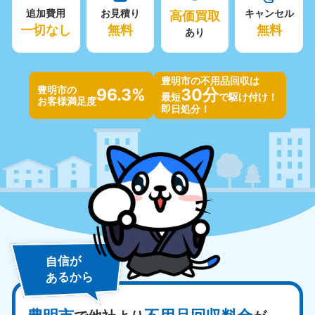
追加費用
お見積り
高価買取
キャンセル
一切なし
無料
無料
あり
豊明市の不用品回収は
豊明市の
96.3%
30分
最短
で駆け付け！
お客様満足度
即日処分！
自信が
あるから