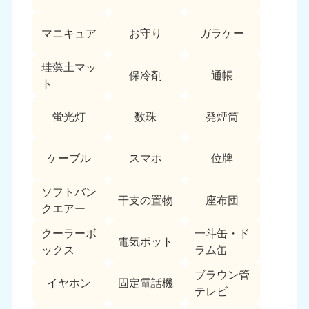
愛媛県
高知県
050-1880-9896
050-1880-9897
マニキュア
お守り
ガラケー
9:00〜19:00 年中無休
9:00〜19:00 年中無休
九州・沖縄
珪藻土マッ
保冷剤
通帳
ト
福岡県
佐賀県
050-1880-9895
050-1880-9894
蛍光灯
数珠
発煙筒
9:00〜19:00 年中無休
9:00〜19:00 年中無休
長崎県
鹿児島県
ケーブル
スマホ
位牌
050-1880-9891
050-1880-9889
9:00〜19:00 年中無休
9:00〜19:00 年中無休
ソフトバン
干支の置物
座布団
クエアー
大分県
宮崎県
050-1880-9893
050-1880-9890
クーラーボ
一斗缶・ド
電気ポット
9:00〜19:00 年中無休
9:00〜19:00 年中無休
ックス
ラム缶
熊本県
沖縄県
ブラウン管
イヤホン
固定電話機
050-1880-9892
050-1880-9887
テレビ
9:00〜19:00 年中無休
9:00〜19:00 年中無休