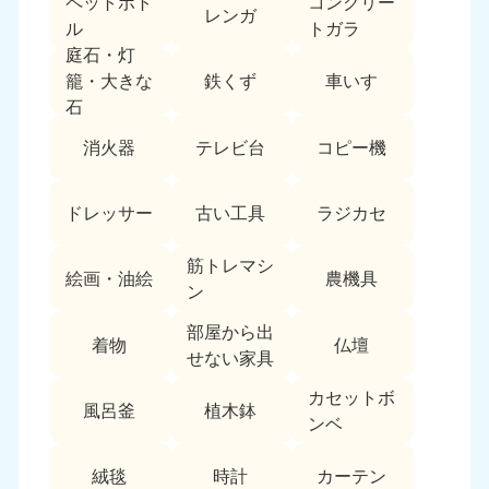
ペットボト
コンクリー
レンガ
中国
ル
トガラ
庭石・灯
岡山県
山口県
鉄くず
車いす
籠・大きな
050-1881-5146
050-1880-9900
石
9:00〜19:00 年中無休
9:00〜19:00 年中無休
消火器
テレビ台
コピー機
広島県
鳥取県
050-1881-5144
050-1881-5156
ドレッサー
古い工具
ラジカセ
9:00〜19:00 年中無休
9:00〜19:00 年中無休
筋トレマシ
島根県
絵画・油絵
農機具
050-1881-5145
ン
9:00〜19:00 年中無休
部屋から出
着物
仏壇
四国
せない家具
カセットボ
香川県
徳島県
風呂釜
植木鉢
050-1880-9899
050-1880-9898
ンベ
9:00〜19:00 年中無休
9:00〜19:00 年中無休
絨毯
時計
カーテン