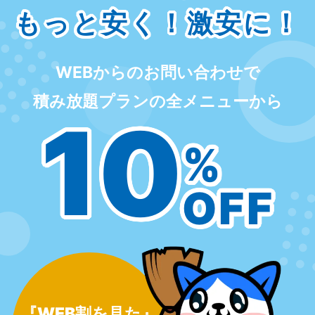
もっと安く！激安に！
WEBからのお問い合わせで
積み放題プランの全メニューから
10
%
OFF
『WEB割を見た』