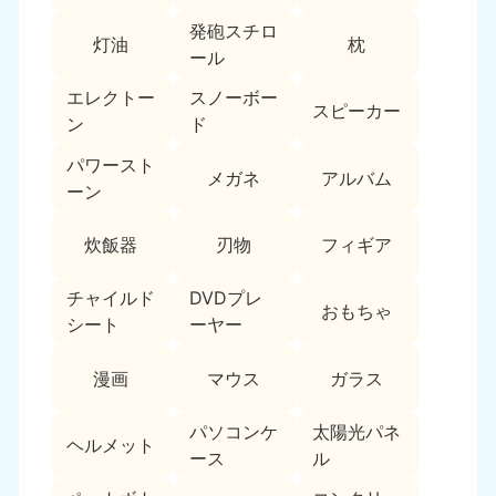
新潟県
050-1881-5263
発砲スチロ
灯油
枕
9:00〜19:00 年中無休
ール
近畿
エレクトー
スノーボー
スピーカー
ン
ド
大阪府
兵庫県
050-1881-5250
050-1881-5251
パワースト
メガネ
アルバム
9:00〜19:00 年中無休
9:00〜19:00 年中無休
ーン
奈良県
三重県
炊飯器
刃物
フィギア
050-1881-5249
050-1881-5254
9:00〜19:00 年中無休
9:00〜19:00 年中無休
チャイルド
DVDプレ
おもちゃ
シート
ーヤー
滋賀県
京都府
050-1881-5253
050-1881-5252
漫画
マウス
ガラス
9:00〜19:00 年中無休
9:00〜19:00 年中無休
パソコンケ
太陽光パネ
和歌山県
ヘルメット
050-1881-5248
ース
ル
9:00〜19:00 年中無休