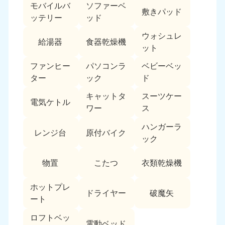
モバイルバ
ソファーベ
敷きパッド
ッテリー
ッド
ウォシュレ
給湯器
食器乾燥機
ット
ファンヒー
パソコンラ
ベビーベッ
ター
ック
ド
キャットタ
スーツケー
電気ケトル
ワー
ス
ハンガーラ
レンジ台
原付バイク
ック
物置
こたつ
衣類乾燥機
ホットプレ
ドライヤー
破魔矢
ート
ロフトベッ
電動ベッド