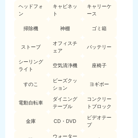
ヘッドフォ
キャビネッ
キャリーケ
福島県
ン
ト
ース
050-1881-5271
9:00〜19:00 年中無休
掃除機
神棚
ゴミ箱
関東
オフィスチ
ストーブ
バッテリー
東京都
神奈川県
ェア
050-1881-5265
050-1881-5264
9:00〜19:00 年中無休
9:00〜19:00 年中無休
シーリング
空気清浄機
座椅子
ライト
千葉県
埼玉県
ビーズクッ
050-1881-5268
050-1881-5266
すのこ
ヨギボー
ション
9:00〜19:00 年中無休
9:00〜19:00 年中無休
ダイニング
コンクリー
栃木県
茨城県
電動自転車
テーブル
トブロック
050-1881-5270
050-1881-5269
9:00〜19:00 年中無休
9:00〜19:00 年中無休
ビデオテー
金庫
CD・DVD
プ
群馬県
050-1881-5267
ウォーター