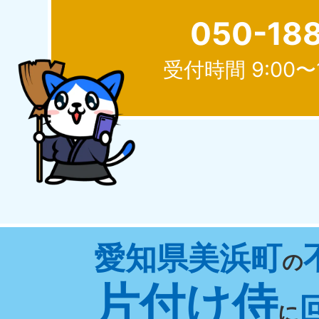
050-18
受付時間 9:00〜
北海道
050-1881-5277
050-1
受付時間
9:00〜19:00 年中無休
受付時間
9:0
山形県
愛知県美浜町
050-1881-5273
050-1
の
受付時間
9:00〜19:00 年中無休
受付時間
9:0
片付け侍
に