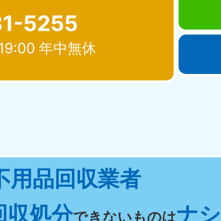
81-5255
19:00 年中無休
北海道・東北
青森県
岩手県
秋
881-5276
050-1881-5274
050-18
0〜19:00 年中無休
受付時間
9:00〜19:00 年中無休
受付時間
9:00
宮城県
福島県
不用品回収業者
881-5272
050-1881-5271
0〜19:00 年中無休
受付時間
9:00〜19:00 年中無休
回収処分
ナシ 
関東
できないものは