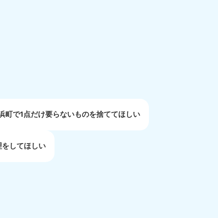
重県
81-5254
〜19:00 年中無休
浜町で1点だけ要らないものを捨ててほしい
理をしてほしい
取県
81-5156
〜19:00 年中無休