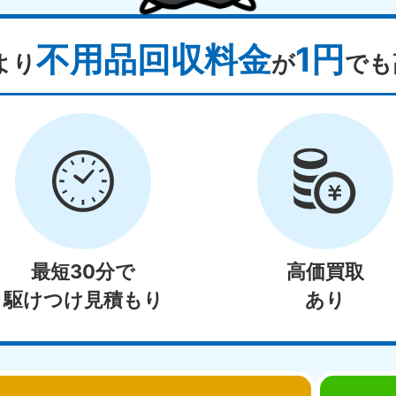
不用品回収料金
1円
より
が
でも
最短30分で
高価買取
駆けつけ見積もり
あり