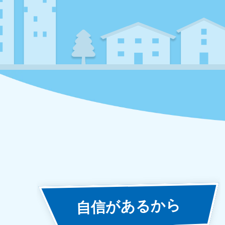
あるから
自信が