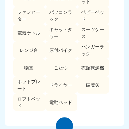
ット
ファンヒー
パソコンラ
ベビーベッ
ター
ック
ド
キャットタ
スーツケー
電気ケトル
ワー
ス
ハンガーラ
レンジ台
原付バイク
ック
物置
こたつ
衣類乾燥機
ホットプレ
ドライヤー
破魔矢
ート
ロフトベッ
電動ベッド
ド