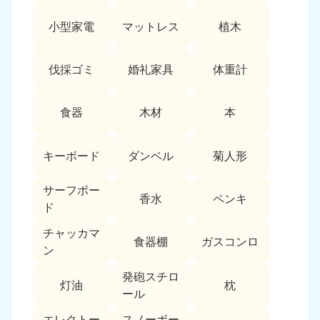
9:00〜19:00 年中無休
小型家電
マットレス
植木
中部
愛知県
岐阜県
伐採ゴミ
婚礼家具
体重計
050-1881-5255
050-1881-5259
9:00〜19:00 年中無休
9:00〜19:00 年中無休
食器
木材
本
静岡県
長野県
050-1881-5256
050-1881-5260
キーボード
ダンベル
菊人形
9:00〜19:00 年中無休
9:00〜19:00 年中無休
サーフボー
福井県
石川県
香水
ペンキ
ド
050-1881-5258
050-1881-5261
9:00〜19:00 年中無休
9:00〜19:00 年中無休
チャッカマ
食器棚
ガスコンロ
ン
富山県
山梨県
050-1881-5262
050-1881-5257
発砲スチロ
灯油
枕
9:00〜19:00 年中無休
9:00〜19:00 年中無休
ール
エレクトー
スノーボー