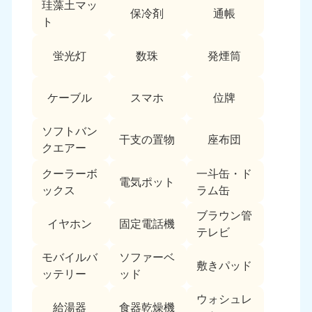
珪藻土マッ
愛媛県
高知県
保冷剤
通帳
050-1880-9896
050-1880-9897
ト
9:00〜19:00 年中無休
9:00〜19:00 年中無休
蛍光灯
数珠
発煙筒
九州・沖縄
福岡県
佐賀県
ケーブル
スマホ
位牌
050-1880-9895
050-1880-9894
9:00〜19:00 年中無休
9:00〜19:00 年中無休
ソフトバン
干支の置物
座布団
クエアー
長崎県
鹿児島県
050-1880-9891
050-1880-9889
クーラーボ
一斗缶・ド
電気ポット
9:00〜19:00 年中無休
9:00〜19:00 年中無休
ックス
ラム缶
大分県
宮崎県
ブラウン管
イヤホン
固定電話機
050-1880-9893
050-1880-9890
テレビ
9:00〜19:00 年中無休
9:00〜19:00 年中無休
モバイルバ
ソファーベ
敷きパッド
ッテリー
ッド
熊本県
沖縄県
050-1880-9892
050-1880-9887
ウォシュレ
9:00〜19:00 年中無休
9:00〜19:00 年中無休
給湯器
食器乾燥機