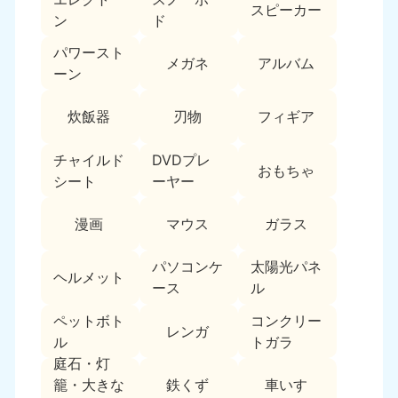
新潟県
スピーカー
050-1881-5263
ン
ド
9:00〜19:00 年中無休
パワースト
メガネ
アルバム
近畿
ーン
大阪府
兵庫県
炊飯器
刃物
フィギア
050-1881-5250
050-1881-5251
9:00〜19:00 年中無休
9:00〜19:00 年中無休
チャイルド
DVDプレ
おもちゃ
シート
ーヤー
奈良県
三重県
050-1881-5249
050-1881-5254
漫画
マウス
ガラス
9:00〜19:00 年中無休
9:00〜19:00 年中無休
パソコンケ
太陽光パネ
滋賀県
京都府
ヘルメット
050-1881-5253
050-1881-5252
ース
ル
9:00〜19:00 年中無休
9:00〜19:00 年中無休
ペットボト
コンクリー
レンガ
ル
トガラ
和歌山県
庭石・灯
050-1881-5248
鉄くず
車いす
籠・大きな
9:00〜19:00 年中無休