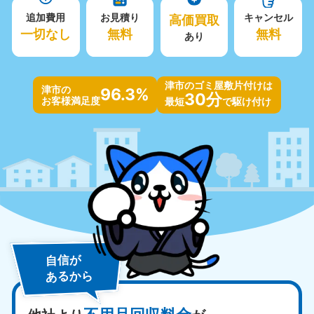
追加費用
お見積り
高価買取
キャンセル
一切なし
無料
無料
あり
津市のゴミ屋敷片付けは
津市の
96.3%
30分
お客様満足度
最短
で駆け付け
自信が
あるから