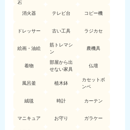
石
中国
消火器
テレビ台
コピー機
岡山県
山口県
050-1881-5146
050-1880-9900
ドレッサー
古い工具
ラジカセ
9:00〜19:00 年中無休
9:00〜19:00 年中無休
筋トレマシ
広島県
鳥取県
絵画・油絵
農機具
050-1881-5144
050-1881-5156
ン
9:00〜19:00 年中無休
9:00〜19:00 年中無休
部屋から出
着物
仏壇
せない家具
島根県
050-1881-5145
カセットボ
風呂釜
植木鉢
9:00〜19:00 年中無休
ンベ
四国
絨毯
時計
カーテン
香川県
徳島県
050-1880-9899
050-1880-9898
マニキュア
お守り
ガラケー
9:00〜19:00 年中無休
9:00〜19:00 年中無休