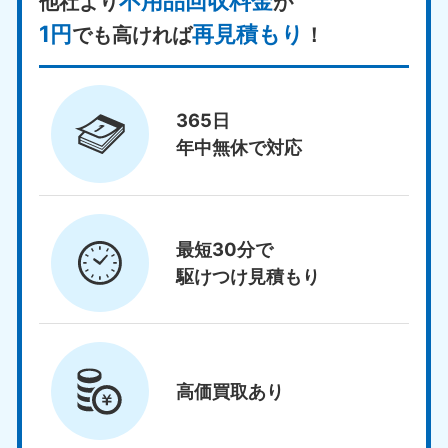
不用品回収料金
他社より
が
1円
再見積もり
でも高ければ
！
365日
年中無休で対応
最短30分で
駆けつけ見積もり
高価買取
あり