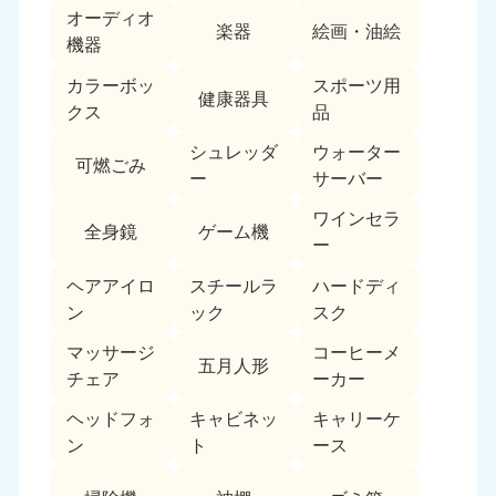
オーディオ
楽器
絵画・油絵
機器
カラーボッ
スポーツ用
健康器具
クス
品
シュレッダ
ウォーター
可燃ごみ
ー
サーバー
北海道・東北
ワインセラ
全身鏡
ゲーム機
北海道
青森県
ー
050-1881-5277
050-1881-5276
9:00〜19:00 年中無休
9:00〜19:00 年中無休
ヘアアイロ
スチールラ
ハードディ
ン
ック
スク
岩手県
秋田県
マッサージ
コーヒーメ
050-1881-5274
050-1881-5275
五月人形
チェア
ーカー
9:00〜19:00 年中無休
9:00〜19:00 年中無休
ヘッドフォ
キャビネッ
キャリーケ
山形県
宮城県
ン
ト
ース
050-1881-5273
050-1881-5272
9:00〜19:00 年中無休
9:00〜19:00 年中無休