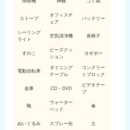
掃除機
神棚
ゴミ箱
福島県
オフィスチ
050-1881-5271
ストーブ
バッテリー
9:00〜19:00 年中無休
ェア
関東
シーリング
空気清浄機
座椅子
ライト
東京都
神奈川県
ビーズクッ
050-1881-5265
050-1881-5264
すのこ
ヨギボー
ション
9:00〜19:00 年中無休
9:00〜19:00 年中無休
ダイニング
コンクリー
電動自転車
千葉県
埼玉県
テーブル
トブロック
050-1881-5268
050-1881-5266
9:00〜19:00 年中無休
9:00〜19:00 年中無休
ビデオテー
金庫
CD・DVD
プ
栃木県
茨城県
ウォーター
050-1881-5270
050-1881-5269
靴
傘
9:00〜19:00 年中無休
9:00〜19:00 年中無休
ベッド
群馬県
ぬいぐるみ
スプレー缶
土
050-1881-5267