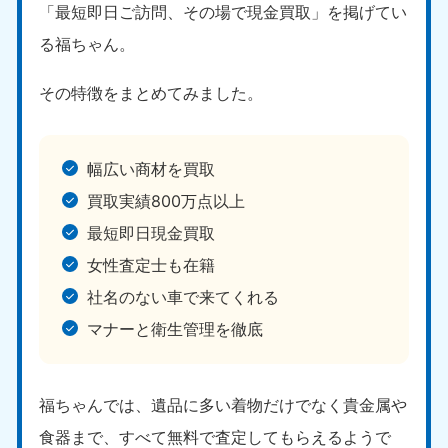
愛媛県
高知県
「最短即日ご訪問、その場で現金買取」を掲げてい
050-1880-9896
050-1880-9897
る福ちゃん。
9:00〜19:00 年中無休
9:00〜19:00 年中無休
九州・沖縄
その特徴をまとめてみました。
福岡県
佐賀県
050-1880-9895
050-1880-9894
幅広い商材を買取
9:00〜19:00 年中無休
9:00〜19:00 年中無休
買取実績800万点以上
長崎県
鹿児島県
最短即日現金買取
050-1880-9891
050-1880-9889
9:00〜19:00 年中無休
9:00〜19:00 年中無休
女性査定士も在籍
社名のない車で来てくれる
大分県
宮崎県
050-1880-9893
050-1880-9890
マナーと衛生管理を徹底
9:00〜19:00 年中無休
9:00〜19:00 年中無休
熊本県
沖縄県
福ちゃんでは、遺品に多い着物だけでなく貴金属や
050-1880-9892
050-1880-9887
食器まで、すべて無料で査定してもらえるようで
9:00〜19:00 年中無休
9:00〜19:00 年中無休