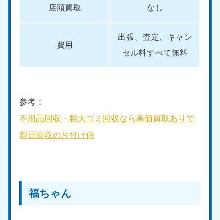
店頭買取
なし
中国
岡山県
山口県
出張、査定、キャン
050-1881-5146
050-1880-9900
費用
セル料すべて無料
9:00〜19:00 年中無休
9:00〜19:00 年中無休
広島県
鳥取県
050-1881-5144
050-1881-5156
9:00〜19:00 年中無休
9:00〜19:00 年中無休
参考：
不用品回収・粗大ゴミ回収なら高価買取ありで
島根県
050-1881-5145
即日回収の片付け侍
9:00〜19:00 年中無休
四国
香川県
徳島県
050-1880-9899
050-1880-9898
福ちゃん
9:00〜19:00 年中無休
9:00〜19:00 年中無休