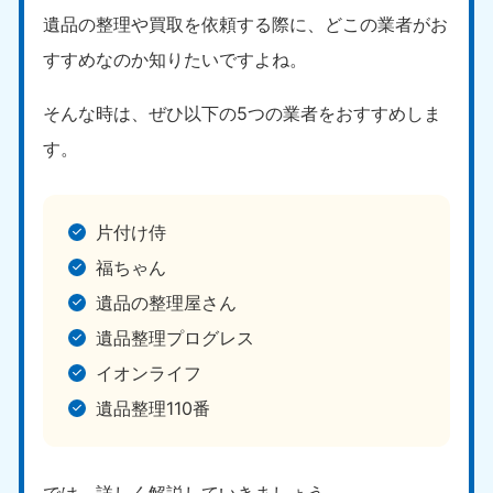
遺品の整理や買取を依頼する際に、どこの業者がお
福島県
050-1881-5271
すすめなのか知りたいですよね。
9:00〜19:00 年中無休
そんな時は、ぜひ以下の5つの業者をおすすめしま
関東
す。
東京都
神奈川県
050-1881-5265
050-1881-5264
9:00〜19:00 年中無休
9:00〜19:00 年中無休
片付け侍
福ちゃん
千葉県
埼玉県
050-1881-5268
050-1881-5266
遺品の整理屋さん
9:00〜19:00 年中無休
9:00〜19:00 年中無休
遺品整理プログレス
栃木県
茨城県
イオンライフ
050-1881-5270
050-1881-5269
遺品整理110番
9:00〜19:00 年中無休
9:00〜19:00 年中無休
群馬県
050-1881-5267
では、詳しく解説していきましょう。