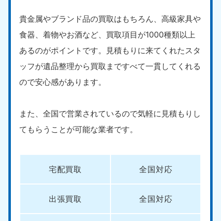
新潟県
050-1881-5263
貴金属やブランド品の買取はもちろん、高級家具や
9:00〜19:00 年中無休
食器、着物やお酒など、買取項目が1000種類以上
近畿
あるのがポイントです。見積もりに来てくれたスタ
大阪府
兵庫県
ッフが遺品整理から買取まですべて一貫してくれる
050-1881-5250
050-1881-5251
ので安心感があります。
9:00〜19:00 年中無休
9:00〜19:00 年中無休
奈良県
三重県
また、全国で営業されているので気軽に見積もりし
050-1881-5249
050-1881-5254
9:00〜19:00 年中無休
9:00〜19:00 年中無休
てもらうことが可能な業者です。
滋賀県
京都府
050-1881-5253
050-1881-5252
宅配買取
全国対応
9:00〜19:00 年中無休
9:00〜19:00 年中無休
和歌山県
出張買取
全国対応
050-1881-5248
9:00〜19:00 年中無休