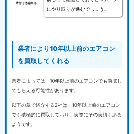
片付け侍編集部
にやり取りが進むでしょう。
業者により10年以上前のエアコン
北海道・東北
を買取してくれる
北海道
青森県
050-1881-5277
050-1881-5276
9:00〜19:00 年中無休
9:00〜19:00 年中無休
業者によっては、10年以上前のエアコンでも買取し
てもらえる可能性があります。
岩手県
秋田県
050-1881-5274
050-1881-5275
9:00〜19:00 年中無休
9:00〜19:00 年中無休
以下の章で紹介する2社は、10年以上前のエアコン
でも積極的に買取しており、実際にその実績もある
山形県
宮城県
050-1881-5273
050-1881-5272
ようです。
9:00〜19:00 年中無休
9:00〜19:00 年中無休