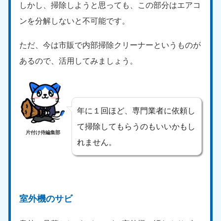
新潟県
しかし、掃除しようと思っても、この部分はエアコ
050-1881-5263
ンを分解しないと不可能です。
9:00〜19:00 年中無休
近畿
ただ、今は市販で内部掃除クリーナーというものが
あるので、活用してみましょう。
大阪府
兵庫県
050-1881-5250
050-1881-5251
9:00〜19:00 年中無休
9:00〜19:00 年中無休
奈良県
三重県
年に１回ほど、専門業者に依頼し
050-1881-5249
050-1881-5254
て掃除してもらうのもいいかもし
9:00〜19:00 年中無休
9:00〜19:00 年中無休
片付け侍編集部
れません。
滋賀県
京都府
050-1881-5253
050-1881-5252
9:00〜19:00 年中無休
9:00〜19:00 年中無休
和歌山県
室外機のサビ
050-1881-5248
9:00〜19:00 年中無休