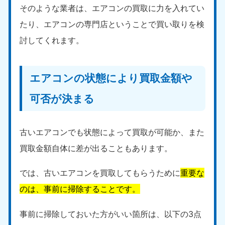
そのような業者は、エアコンの買取に力を入れてい
福島県
たり、エアコンの専門店ということで買い取りを検
050-1881-5271
9:00〜19:00 年中無休
討してくれます。
関東
エアコンの状態により買取金額や
東京都
神奈川県
050-1881-5265
050-1881-5264
可否が決まる
9:00〜19:00 年中無休
9:00〜19:00 年中無休
千葉県
埼玉県
古いエアコンでも状態によって買取が可能か、また
050-1881-5268
050-1881-5266
9:00〜19:00 年中無休
9:00〜19:00 年中無休
買取金額自体に差が出ることもあります。
栃木県
茨城県
では、古いエアコンを買取してもらうために
重要な
050-1881-5270
050-1881-5269
9:00〜19:00 年中無休
9:00〜19:00 年中無休
のは、事前に掃除することです。
群馬県
事前に掃除しておいた方がいい箇所は、以下の3点
050-1881-5267