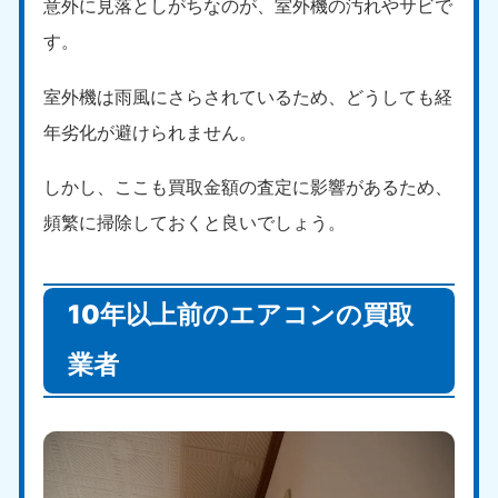
意外に見落としがちなのが、室外機の汚れやサビで
中国
す。
岡山県
山口県
室外機は雨風にさらされているため、どうしても経
050-1881-5146
050-1880-9900
9:00〜19:00 年中無休
9:00〜19:00 年中無休
年劣化が避けられません。
広島県
鳥取県
しかし、ここも買取金額の査定に影響があるため、
050-1881-5144
050-1881-5156
9:00〜19:00 年中無休
9:00〜19:00 年中無休
頻繁に掃除しておくと良いでしょう。
島根県
050-1881-5145
10年以上前のエアコンの買取
9:00〜19:00 年中無休
四国
業者
香川県
徳島県
050-1880-9899
050-1880-9898
9:00〜19:00 年中無休
9:00〜19:00 年中無休