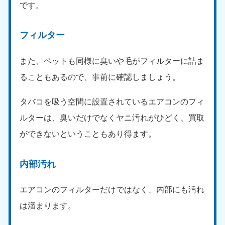
です。
9:00〜19:00 年中無休
中部
フィルター
愛知県
岐阜県
050-1881-5255
050-1881-5259
また、ペットも同様に臭いや毛がフィルターに詰ま
9:00〜19:00 年中無休
9:00〜19:00 年中無休
ることもあるので、事前に確認しましょう。
静岡県
長野県
タバコを吸う空間に設置されているエアコンのフィ
050-1881-5256
050-1881-5260
9:00〜19:00 年中無休
9:00〜19:00 年中無休
ルターは、臭いだけでなくヤニ汚れがひどく、買取
ができないということもあり得ます。
福井県
石川県
050-1881-5258
050-1881-5261
9:00〜19:00 年中無休
9:00〜19:00 年中無休
内部汚れ
富山県
山梨県
エアコンのフィルターだけではなく、内部にも汚れ
050-1881-5262
050-1881-5257
9:00〜19:00 年中無休
9:00〜19:00 年中無休
は溜まります。