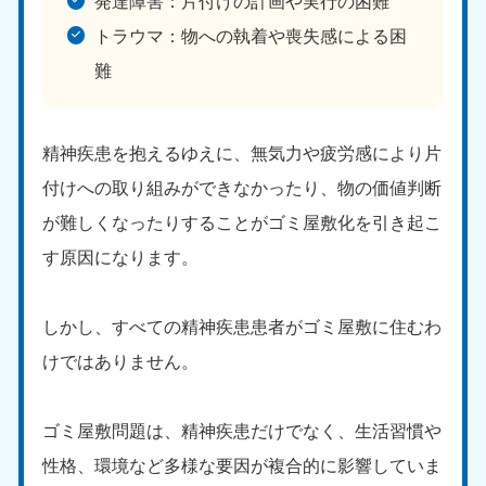
発達障害：片付けの計画や実行の困難
愛媛県
高知県
050-1880-9896
050-1880-9897
トラウマ：物への執着や喪失感による困
9:00〜19:00 年中無休
9:00〜19:00 年中無休
難
九州・沖縄
福岡県
佐賀県
精神疾患を抱えるゆえに、無気力や疲労感により片
050-1880-9895
050-1880-9894
付けへの取り組みができなかったり、物の価値判断
9:00〜19:00 年中無休
9:00〜19:00 年中無休
が難しくなったりすることがゴミ屋敷化を引き起こ
長崎県
鹿児島県
す原因になります。
050-1880-9891
050-1880-9889
9:00〜19:00 年中無休
9:00〜19:00 年中無休
しかし、すべての精神疾患患者がゴミ屋敷に住むわ
大分県
宮崎県
050-1880-9893
050-1880-9890
けではありません。
9:00〜19:00 年中無休
9:00〜19:00 年中無休
熊本県
沖縄県
ゴミ屋敷問題は、精神疾患だけでなく、生活習慣や
050-1880-9892
050-1880-9887
性格、環境など多様な要因が複合的に影響していま
9:00〜19:00 年中無休
9:00〜19:00 年中無休