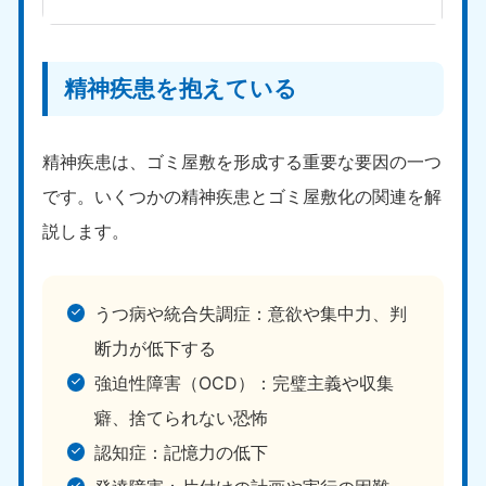
中国
岡山県
山口県
精神疾患を抱えている
050-1881-5146
050-1880-9900
9:00〜19:00 年中無休
9:00〜19:00 年中無休
精神疾患は、ゴミ屋敷を形成する重要な要因の一つ
広島県
鳥取県
050-1881-5144
050-1881-5156
です。いくつかの精神疾患とゴミ屋敷化の関連を解
9:00〜19:00 年中無休
9:00〜19:00 年中無休
説します。
島根県
050-1881-5145
9:00〜19:00 年中無休
うつ病や統合失調症：意欲や集中力、判
断力が低下する
四国
強迫性障害（OCD）：完璧主義や収集
香川県
徳島県
癖、捨てられない恐怖
050-1880-9899
050-1880-9898
9:00〜19:00 年中無休
9:00〜19:00 年中無休
認知症：記憶力の低下