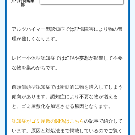
9:00〜19:00 年中無休
中部
アルツハイマー型認知症では記憶障害により物の管
愛知県
岐阜県
050-1881-5255
050-1881-5259
理が難しくなります。
9:00〜19:00 年中無休
9:00〜19:00 年中無休
静岡県
長野県
レビー小体型認知症では幻視や妄想が影響して不要
050-1881-5256
050-1881-5260
な物を集めがちです。
9:00〜19:00 年中無休
9:00〜19:00 年中無休
福井県
石川県
前頭側頭型認知症では衝動的に物を購入してしまう
050-1881-5258
050-1881-5261
9:00〜19:00 年中無休
9:00〜19:00 年中無休
傾向があります。認知症により不要な物が増える
と、ゴミ屋敷化を加速させる原因となります。
富山県
山梨県
050-1881-5262
050-1881-5257
認知症がゴミ屋敷の関係はこちら
の記事で紹介して
9:00〜19:00 年中無休
9:00〜19:00 年中無休
います。原因と対処法まで掲載しているのでご覧く