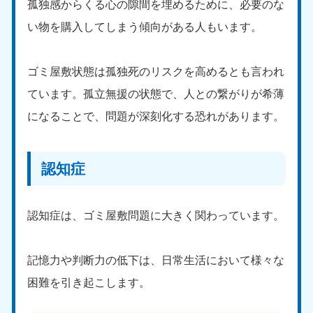
孤独感からくる心の隙間を埋めるために、必要のな
い物を購入してしまう傾向がある人もいます。
ゴミ屋敷状態は孤独死のリスクを高めるとも言われ
ています。孤立無援の状態で、人との繋がりが希薄
になることで、問題が深刻化する恐れがあります。
北海道・東北
北海道
青森県
050-1881-5277
050-1881-5276
認知症
9:00〜19:00 年中無休
9:00〜19:00 年中無休
岩手県
秋田県
認知症は、ゴミ屋敷問題に大きく関わっています。
050-1881-5274
050-1881-5275
9:00〜19:00 年中無休
9:00〜19:00 年中無休
記憶力や判断力の低下は、日常生活において様々な
山形県
宮城県
困難を引き起こします。
050-1881-5273
050-1881-5272
9:00〜19:00 年中無休
9:00〜19:00 年中無休