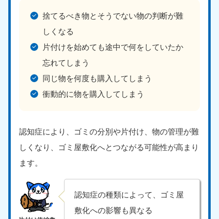
福島県
捨てるべき物とそうでない物の判断が難
050-1881-5271
しくなる
9:00〜19:00 年中無休
片付けを始めても途中で何をしていたか
関東
忘れてしまう
東京都
神奈川県
同じ物を何度も購入してしまう
050-1881-5265
050-1881-5264
衝動的に物を購入してしまう
9:00〜19:00 年中無休
9:00〜19:00 年中無休
千葉県
埼玉県
050-1881-5268
050-1881-5266
認知症により、ゴミの分別や片付け、物の管理が難
9:00〜19:00 年中無休
9:00〜19:00 年中無休
しくなり、ゴミ屋敷化へとつながる可能性が高まり
栃木県
茨城県
ます。
050-1881-5270
050-1881-5269
9:00〜19:00 年中無休
9:00〜19:00 年中無休
認知症の種類によって、ゴミ屋
群馬県
敷化への影響も異なる
050-1881-5267