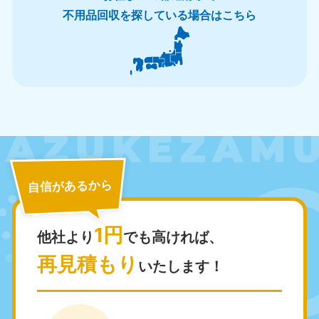
不用品回収を探している場合はこちら
北海道・東北
北海道
青森県
050-1881-5277
050-1881-5276
9:00〜19:00 年中無休
9:00〜19:00 年中無休
岩手県
秋田県
050-1881-5274
050-1881-5275
自信があるから
9:00〜19:00 年中無休
9:00〜19:00 年中無休
1円
山形県
宮城県
他社より
でも高ければ、
050-1881-5273
050-1881-5272
再見積もり
9:00〜19:00 年中無休
9:00〜19:00 年中無休
いたします！
福島県
050-1881-5271