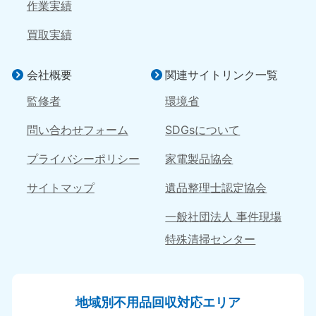
岡山県
山口県
作業実績
050-1881-5146
050-1880-9900
9:00〜19:00 年中無休
9:00〜19:00 年中無休
買取実績
広島県
鳥取県
会社概要
関連サイトリンク一覧
050-1881-5144
050-1881-5156
9:00〜19:00 年中無休
9:00〜19:00 年中無休
監修者
環境省
島根県
問い合わせフォーム
SDGsについて
050-1881-5145
9:00〜19:00 年中無休
プライバシーポリシー
家電製品協会
四国
サイトマップ
遺品整理士認定協会
香川県
徳島県
一般社団法人 事件現場
050-1880-9899
050-1880-9898
特殊清掃センター
9:00〜19:00 年中無休
9:00〜19:00 年中無休
愛媛県
高知県
050-1880-9896
050-1880-9897
地域別不用品回収対応エリア
9:00〜19:00 年中無休
9:00〜19:00 年中無休