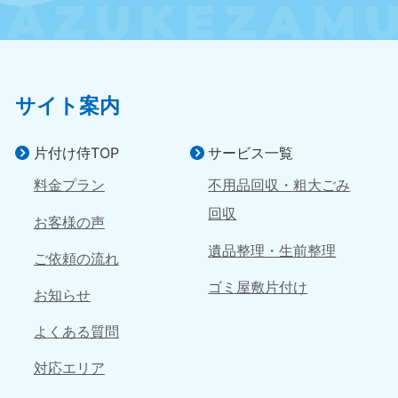
近畿
大阪府
兵庫県
050-1881-5250
050-1881-5251
9:00〜19:00 年中無休
9:00〜19:00 年中無休
サイト案内
奈良県
三重県
050-1881-5249
050-1881-5254
片付け侍TOP
サービス一覧
9:00〜19:00 年中無休
9:00〜19:00 年中無休
料金プラン
不用品回収・粗大ごみ
滋賀県
京都府
回収
お客様の声
050-1881-5253
050-1881-5252
9:00〜19:00 年中無休
9:00〜19:00 年中無休
遺品整理・生前整理
ご依頼の流れ
ゴミ屋敷片付け
和歌山県
お知らせ
050-1881-5248
9:00〜19:00 年中無休
よくある質問
中国
対応エリア