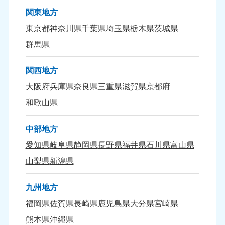
九州・沖縄
関東地方
東京都
神奈川県
千葉県
埼玉県
栃木県
茨城県
福岡県
佐賀県
050-1880-9895
050-1880-9894
群馬県
9:00〜19:00 年中無休
9:00〜19:00 年中無休
関西地方
長崎県
鹿児島県
大阪府
兵庫県
奈良県
三重県
滋賀県
京都府
050-1880-9891
050-1880-9889
9:00〜19:00 年中無休
9:00〜19:00 年中無休
和歌山県
大分県
宮崎県
中部地方
050-1880-9893
050-1880-9890
9:00〜19:00 年中無休
9:00〜19:00 年中無休
愛知県
岐阜県
静岡県
長野県
福井県
石川県
富山県
山梨県
新潟県
熊本県
沖縄県
050-1880-9892
050-1880-9887
九州地方
9:00〜19:00 年中無休
9:00〜19:00 年中無休
福岡県
佐賀県
長崎県
鹿児島県
大分県
宮崎県
熊本県
沖縄県