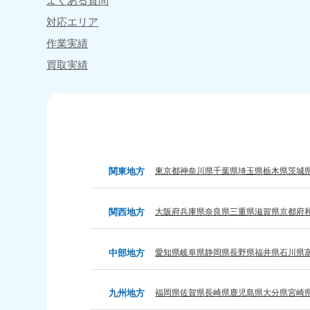
よくある質問
050-1880-
050-18
対応エリア
9899
9898
受付時間
9:00〜19:00 年中無休
受付時間
9:0
作業実績
買取実績
福岡県
050-1880-
050-18
9895
9894
受付時間
9:00〜19:00 年中無休
受付時間
9:0
関東地方
東京都
神奈川県
千葉県
埼玉県
栃木県
茨城
大分県
050-1880-
050-18
9893
9890
関西地方
大阪府
兵庫県
奈良県
三重県
滋賀県
京都府
受付時間
9:00〜19:00 年中無休
受付時間
9:0
中部地方
愛知県
岐阜県
静岡県
長野県
福井県
石川県
九州地方
福岡県
佐賀県
長崎県
鹿児島県
大分県
宮崎