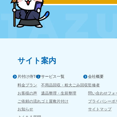
050-1881-5250
050-1
受付時間
9:00〜19:00 年中無休
受付時間
9:0
滋賀県
050-1881-5253
050-1
受付時間
9:00〜19:00 年中無休
受付時間
9:0
岡山県
050-1881-5146
050-18
サイト案内
9900
受付時間
9:00〜19:00 年中無休
受付時間
9:0
片付け侍TOP
サービス一覧
会社概要
島根県
050-1881-5145
料金プラン
不用品回収・粗大ごみ
回収
監修者
受付時間
9:00〜19:00 年中無休
お客様の声
遺品整理・生前整理
問い合わせフォ
ご依頼の流れ
ゴミ屋敷片付け
プライバシーポ
お知らせ
サイトマップ
香川県