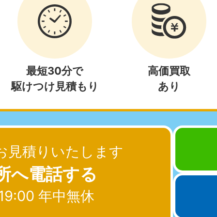
881-5269
050-1881-5267
0〜19:00 年中無休
受付時間
9:00〜19:00 年中無休
中部
岐阜県
静岡県
長
881-5259
050-1881-5256
050-18
最短30分で
高価買取
0〜19:00 年中無休
受付時間
9:00〜19:00 年中無休
受付時間
9:00
駆けつけ見積もり
あり
石川県
富山県
山
881-5261
050-1881-5262
050-18
0〜19:00 年中無休
受付時間
9:00〜19:00 年中無休
受付時間
9:00
お見積りいたします
所へ電話する
近畿
19:00 年中無休
兵庫県
奈良県
三