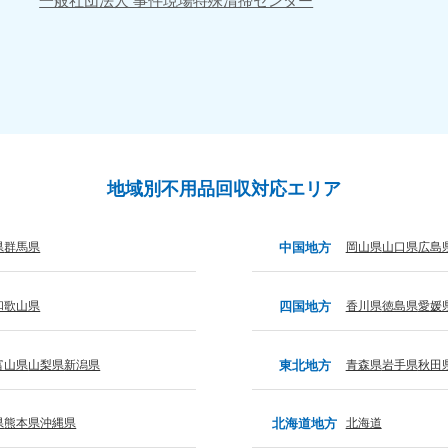
一般社団法人 事件現場
特殊清掃センター
80-
050-1880-
050-18
9896
受付時間
9:00
0〜19:00 年中無休
受付時間
9:00〜19:00 年中無休
九州・沖縄
佐賀県
長崎県
鹿児
80-
050-1880-9891
050-18
地域別不用品回収対応エリア
9889
受付時間
9:00〜19:00 年中無休
0〜19:00 年中無休
受付時間
9:00
県
群馬県
中国地方
岡山県
山口県
広島
宮崎県
熊本県
沖
80-
050-1880-
050-18
9892
受付時間
9:00
和歌山県
四国地方
香川県
徳島県
愛媛
0〜19:00 年中無休
受付時間
9:00〜19:00 年中無休
富山県
山梨県
新潟県
東北地方
青森県
岩手県
秋田
県
熊本県
沖縄県
北海道地方
北海道