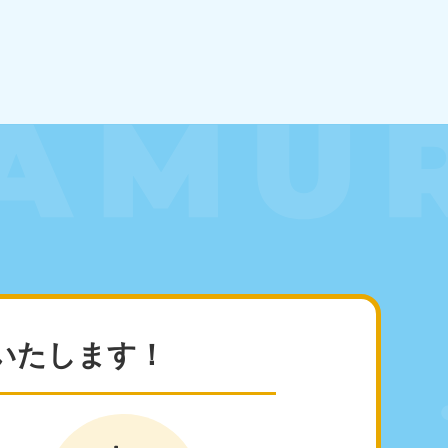
田県
81-5275
〜19:00 年中無休
いたします！
玉県
81-5266
〜19:00 年中無休