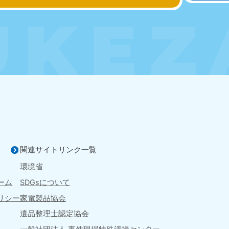
881-5251
050-1881-5249
050-18
0〜19:00 年中無休
受付時間
9:00〜19:00 年中無休
受付時間
9:00
京都府
和歌山県
881-5252
050-1881-5248
0〜19:00 年中無休
受付時間
9:00〜19:00 年中無休
中国
山口県
広島県
鳥
80-
050-1881-5144
050-18
受付時間
9:00〜19:00 年中無休
受付時間
9:00
0〜19:00 年中無休
関連サイトリンク一覧
環境省
ーム
SDGsについて
リシー
家電製品協会
四国
遺品整理士認定協会
徳島県
愛媛県
高