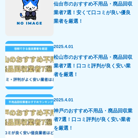
仙台市のおすすめ不用品・廃品回収
業者7選！安くて口コミが良い優良
業者を厳選！
北海道・東北
北海道
青森県
2025.4.01
050-1881-5277
050-1881-5276
松山市のおすすめ不用品・廃品回収
9:00〜19:00 年中無休
9:00〜19:00 年中無休
業者7選！口コミ評判が良く安い業
岩手県
秋田県
者を厳選！
050-1881-5274
050-1881-5275
9:00〜19:00 年中無休
9:00〜19:00 年中無休
2025.4.01
山形県
宮城県
050-1881-5273
050-1881-5272
神戸のおすすめ不用品・廃品回収業
9:00〜19:00 年中無休
9:00〜19:00 年中無休
者7選！口コミ評判が良く安い業者
を厳選！
福島県
050-1881-5271