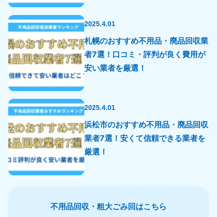
9:00〜19:00 年中無休
関東
2025.4.01
札幌のおすすめ不用品・廃品回収業
東京都
神奈川県
者7選！口コミ・評判が良く費用が
050-1881-5265
050-1881-5264
9:00〜19:00 年中無休
9:00〜19:00 年中無休
安い業者を厳選！
千葉県
埼玉県
050-1881-5268
050-1881-5266
9:00〜19:00 年中無休
9:00〜19:00 年中無休
2025.4.01
浜松市のおすすめ不用品・廃品回収
栃木県
茨城県
業者7選！安くて信頼できる業者を
050-1881-5270
050-1881-5269
9:00〜19:00 年中無休
9:00〜19:00 年中無休
厳選！
群馬県
050-1881-5267
9:00〜19:00 年中無休
不用品回収・粗大ごみ回はこちら
中部