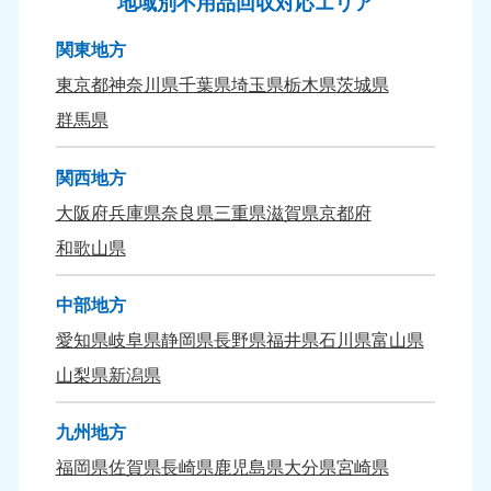
地域別不用品回収対応エリア
大分県
宮崎県
関東地方
050-1880-9893
050-1880-9890
9:00〜19:00 年中無休
9:00〜19:00 年中無休
東京都
神奈川県
千葉県
埼玉県
栃木県
茨城県
群馬県
熊本県
沖縄県
050-1880-9892
050-1880-9887
関西地方
9:00〜19:00 年中無休
9:00〜19:00 年中無休
大阪府
兵庫県
奈良県
三重県
滋賀県
京都府
和歌山県
中部地方
愛知県
岐阜県
静岡県
長野県
福井県
石川県
富山県
山梨県
新潟県
九州地方
福岡県
佐賀県
長崎県
鹿児島県
大分県
宮崎県