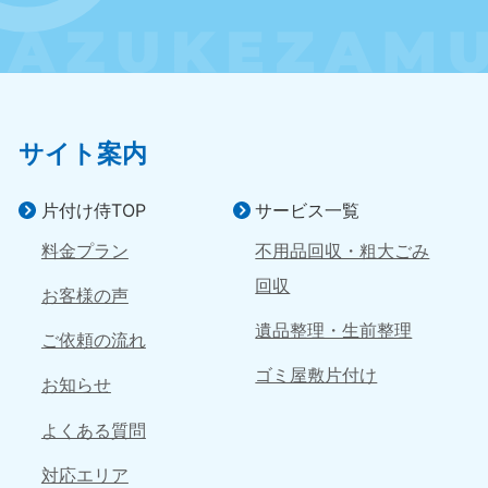
滋賀県
京都府
050-1881-5253
050-1881-5252
9:00〜19:00 年中無休
9:00〜19:00 年中無休
和歌山県
050-1881-5248
サイト案内
9:00〜19:00 年中無休
中国
片付け侍TOP
サービス一覧
料金プラン
不用品回収・粗大ごみ
岡山県
山口県
050-1881-5146
050-1880-9900
回収
お客様の声
9:00〜19:00 年中無休
9:00〜19:00 年中無休
遺品整理・生前整理
ご依頼の流れ
広島県
鳥取県
ゴミ屋敷片付け
050-1881-5144
050-1881-5156
お知らせ
9:00〜19:00 年中無休
9:00〜19:00 年中無休
よくある質問
島根県
050-1881-5145
対応エリア