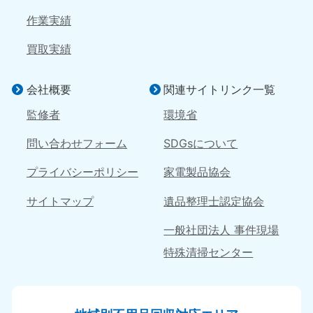
9:00〜19:00 年中無休
作業実績
四国
買取実績
香川県
徳島県
050-1880-9899
050-1880-9898
会社概要
関連サイトリンク一覧
9:00〜19:00 年中無休
9:00〜19:00 年中無休
監修者
環境省
愛媛県
高知県
050-1880-9896
050-1880-9897
問い合わせフォーム
SDGsについて
9:00〜19:00 年中無休
9:00〜19:00 年中無休
プライバシーポリシー
家電製品協会
九州・沖縄
サイトマップ
遺品整理士認定協会
福岡県
佐賀県
050-1880-9895
050-1880-9894
一般社団法人 事件現場
9:00〜19:00 年中無休
9:00〜19:00 年中無休
特殊清掃センター
長崎県
鹿児島県
050-1880-9891
050-1880-9889
9:00〜19:00 年中無休
9:00〜19:00 年中無休