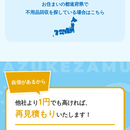
お住まいの都道府県で
岩手県
秋田県
不用品回収を探している場合はこちら
050-1881-5274
050-1881-5275
9:00〜19:00 年中無休
9:00〜19:00 年中無休
山形県
宮城県
050-1881-5273
050-1881-5272
9:00〜19:00 年中無休
9:00〜19:00 年中無休
福島県
050-1881-5271
9:00〜19:00 年中無休
関東
自信があるから
東京都
神奈川県
1円
050-1881-5265
050-1881-5264
他社より
でも高ければ、
9:00〜19:00 年中無休
9:00〜19:00 年中無休
再見積もり
いたします！
千葉県
埼玉県
050-1881-5268
050-1881-5266