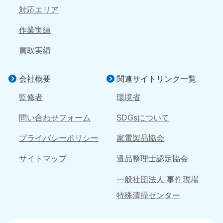
9:00〜19:00 年中無休
9:00〜19:00 年中無休
対応エリア
大分県
宮崎県
作業実績
050-1880-9893
050-1880-9890
9:00〜19:00 年中無休
9:00〜19:00 年中無休
買取実績
熊本県
沖縄県
050-1880-9892
050-1880-9887
会社概要
関連サイトリンク一覧
9:00〜19:00 年中無休
9:00〜19:00 年中無休
監修者
環境省
問い合わせフォーム
SDGsについて
プライバシーポリシー
家電製品協会
サイトマップ
遺品整理士認定協会
一般社団法人 事件現場
特殊清掃センター