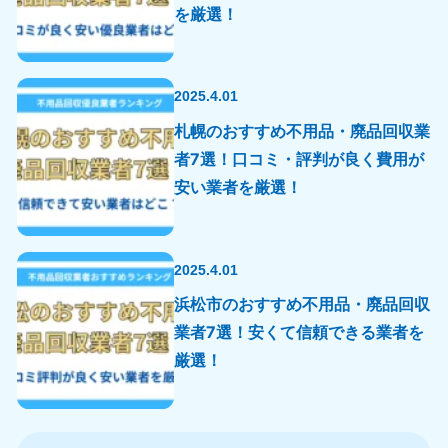
を厳選！
2025.4.01
札幌のおすすめ不用品・廃品回収業
者7選！口コミ・評判が良く費用が
安い業者を厳選！
2025.4.01
浜松市のおすすめ不用品・廃品回収
業者7選！安くて信頼できる業者を
北海道・東北
厳選！
北海道
青森県
050-1881-5277
050-1881-5276
9:00〜19:00 年中無休
9:00〜19:00 年中無休