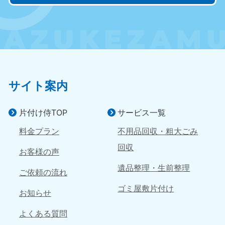
050-1881-5145
9:00〜19:00 年中無休
四国
香川県
徳島県
050-1880-9899
050-1880-9898
9:00〜19:00 年中無休
9:00〜19:00 年中無休
サイト案内
愛媛県
高知県
050-1880-9896
050-1880-9897
片付け侍TOP
サービス一覧
9:00〜19:00 年中無休
9:00〜19:00 年中無休
料金プラン
不用品回収・粗大ごみ
九州・沖縄
回収
お客様の声
福岡県
佐賀県
遺品整理・生前整理
050-1880-9895
050-1880-9894
ご依頼の流れ
9:00〜19:00 年中無休
9:00〜19:00 年中無休
ゴミ屋敷片付け
お知らせ
長崎県
鹿児島県
050-1880-9891
050-1880-9889
よくある質問