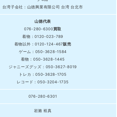
台湾子会社：山徳興業有限公司 台湾 台北市
山徳代表
076-280-6300
買取
着物：0120-023-789
着物以外：0120-124-467
販売
北海道・東北
ゲーム：050-3628-1584
着物：050-3628-1445
青森県
岩手県
秋
ジャニーズグッズ：050-3627-8019
881-5276
050-1881-5274
050-18
トレカ：050-3628-1705
0〜19:00 年中無休
受付時間
9:00〜19:00 年中無休
受付時間
9:00
レコード：050-3204-1735
宮城県
福島県
881-5272
050-1881-5271
076-280-6301
0〜19:00 年中無休
受付時間
9:00〜19:00 年中無休
関東
岩瀨 裕真