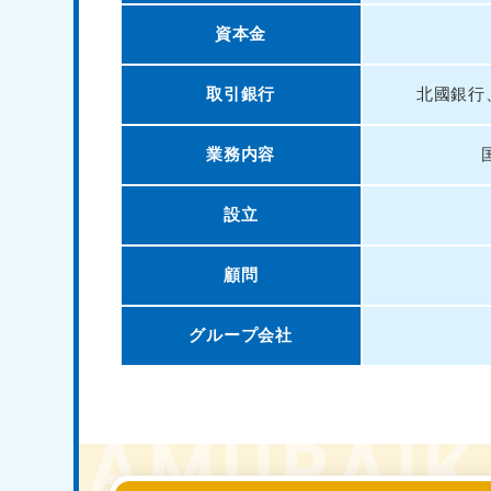
東京都
神
資本金
050-1881-5265
050-1
受付時間
9:00〜19:00 年中無休
受付時間
9:0
取引銀行
北國銀行
栃木県
050-1881-5270
050-1
業務内容
受付時間
9:00〜19:00 年中無休
受付時間
9:0
設立
愛知県
顧問
050-1881-5255
050-1
受付時間
9:00〜19:00 年中無休
受付時間
9:0
グループ会社
福井県
050-1881-5258
050-1
受付時間
9:00〜19:00 年中無休
受付時間
9:0
新潟県
050-1881-5263