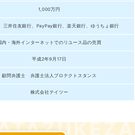
奈川県
千葉県
埼
1,000万円
881-5264
050-1881-5268
050-18
0〜19:00 年中無休
受付時間
9:00〜19:00 年中無休
受付時間
9:00
、三井住友銀行、PayPay銀行、楽天銀行、ゆうちょ銀行
茨城県
群馬県
881-5269
050-1881-5267
国内・海外インターネットでのリユース品の売買
0〜19:00 年中無休
受付時間
9:00〜19:00 年中無休
中部
平成2年9月17日
岐阜県
静岡県
長
顧問弁護士 弁護士法人プロテクトスタンス
881-5259
050-1881-5256
050-18
0〜19:00 年中無休
受付時間
9:00〜19:00 年中無休
受付時間
9:00
株式会社テイツー
石川県
富山県
山
881-5261
050-1881-5262
050-18
0〜19:00 年中無休
受付時間
9:00〜19:00 年中無休
受付時間
9:00