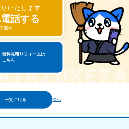
積りいたします
近畿
へ電話する
 年中無休
兵庫県
奈良県
三
881-5251
050-1881-5249
050-18
0〜19:00 年中無休
受付時間
9:00〜19:00 年中無休
受付時間
9:00
京都府
和歌山県
無料見積りフォームは
881-5252
050-1881-5248
こちら
0〜19:00 年中無休
受付時間
9:00〜19:00 年中無休
中国
山口県
広島県
鳥
80-
050-1881-5144
050-18
一覧に戻る
次へ
受付時間
9:00〜19:00 年中無休
受付時間
9:00
0〜19:00 年中無休