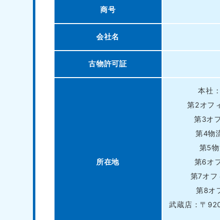
商号
会社名
古物許可証
本社：
第2オフィ
第3オフ
第4物
第5物
所在地
第6オフ
第7オフ
第8オ
武蔵店：〒92