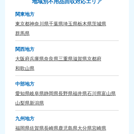
地域別不用品回収対応エリア
九州・沖縄
関東地方
福岡県
佐賀県
東京都
神奈川県
千葉県
埼玉県
栃木県
茨城県
050-1880-9895
050-1880-9894
群馬県
9:00〜19:00 年中無休
9:00〜19:00 年中無休
関西地方
長崎県
鹿児島県
050-1880-9891
050-1880-9889
大阪府
兵庫県
奈良県
三重県
滋賀県
京都府
9:00〜19:00 年中無休
9:00〜19:00 年中無休
和歌山県
大分県
宮崎県
050-1880-9893
050-1880-9890
中部地方
9:00〜19:00 年中無休
9:00〜19:00 年中無休
愛知県
岐阜県
静岡県
長野県
福井県
石川県
富山県
山梨県
新潟県
熊本県
沖縄県
050-1880-9892
050-1880-9887
9:00〜19:00 年中無休
9:00〜19:00 年中無休
九州地方
福岡県
佐賀県
長崎県
鹿児島県
大分県
宮崎県