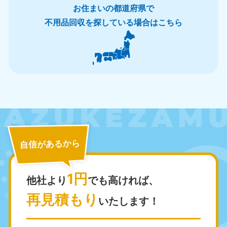
お住まいの都道府県で
不用品回収を探している場合はこちら
北海道・東北
北海道
青森県
050-1881-5277
050-1881-5276
9:00〜19:00 年中無休
9:00〜19:00 年中無休
岩手県
秋田県
050-1881-5274
050-1881-5275
自信があるから
9:00〜19:00 年中無休
9:00〜19:00 年中無休
山形県
宮城県
1円
他社より
でも高ければ、
050-1881-5273
050-1881-5272
9:00〜19:00 年中無休
9:00〜19:00 年中無休
再見積もり
いたします！
福島県