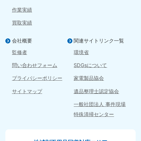
岡山県
山口県
作業実績
050-1881-5146
050-1880-9900
9:00〜19:00 年中無休
9:00〜19:00 年中無休
買取実績
広島県
鳥取県
050-1881-5144
050-1881-5156
会社概要
関連サイトリンク一覧
9:00〜19:00 年中無休
9:00〜19:00 年中無休
監修者
環境省
島根県
問い合わせフォーム
SDGsについて
050-1881-5145
9:00〜19:00 年中無休
プライバシーポリシー
家電製品協会
四国
サイトマップ
遺品整理士認定協会
香川県
徳島県
一般社団法人 事件現場
050-1880-9899
050-1880-9898
9:00〜19:00 年中無休
9:00〜19:00 年中無休
特殊清掃センター
愛媛県
高知県
050-1880-9896
050-1880-9897
9:00〜19:00 年中無休
9:00〜19:00 年中無休