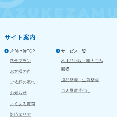
近畿
大阪府
兵庫県
050-1881-5250
050-1881-5251
9:00〜19:00 年中無休
9:00〜19:00 年中無休
サイト案内
奈良県
三重県
050-1881-5249
050-1881-5254
片付け侍TOP
サービス一覧
9:00〜19:00 年中無休
9:00〜19:00 年中無休
料金プラン
不用品回収・粗大ごみ
滋賀県
京都府
回収
050-1881-5253
050-1881-5252
お客様の声
9:00〜19:00 年中無休
9:00〜19:00 年中無休
遺品整理・生前整理
ご依頼の流れ
和歌山県
ゴミ屋敷片付け
お知らせ
050-1881-5248
9:00〜19:00 年中無休
よくある質問
中国
対応エリア