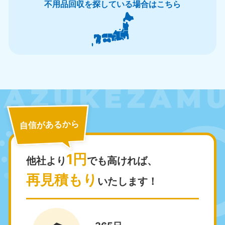
不用品回収を探している場合はこちら
北海道・東北
北海道
青森県
050-1881-5277
050-1881-5276
9:00〜19:00 年中無休
9:00〜19:00 年中無休
岩手県
秋田県
自信があるから
050-1881-5274
050-1881-5275
9:00〜19:00 年中無休
9:00〜19:00 年中無休
1円
他社より
でも高ければ、
山形県
宮城県
050-1881-5273
050-1881-5272
再見積もり
いたします！
9:00〜19:00 年中無休
9:00〜19:00 年中無休
福島県
050-1881-5271