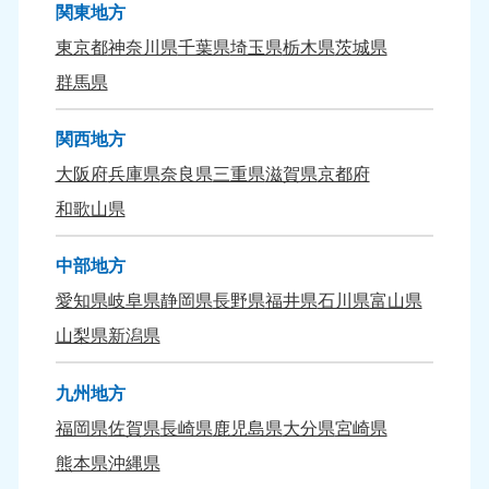
関東地方
九州・沖縄
東京都
神奈川県
千葉県
埼玉県
栃木県
茨城県
福岡県
佐賀県
群馬県
050-1880-9895
050-1880-9894
9:00〜19:00 年中無休
9:00〜19:00 年中無休
関西地方
長崎県
鹿児島県
大阪府
兵庫県
奈良県
三重県
滋賀県
京都府
050-1880-9891
050-1880-9889
和歌山県
9:00〜19:00 年中無休
9:00〜19:00 年中無休
大分県
宮崎県
中部地方
050-1880-9893
050-1880-9890
愛知県
岐阜県
静岡県
長野県
福井県
石川県
富山県
9:00〜19:00 年中無休
9:00〜19:00 年中無休
山梨県
新潟県
熊本県
沖縄県
050-1880-9892
050-1880-9887
九州地方
9:00〜19:00 年中無休
9:00〜19:00 年中無休
福岡県
佐賀県
長崎県
鹿児島県
大分県
宮崎県
熊本県
沖縄県