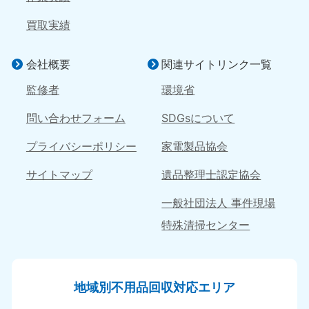
050-1881-5146
050-1880-9900
買取実績
9:00〜19:00 年中無休
9:00〜19:00 年中無休
広島県
鳥取県
会社概要
関連サイトリンク一覧
050-1881-5144
050-1881-5156
9:00〜19:00 年中無休
9:00〜19:00 年中無休
監修者
環境省
問い合わせフォーム
SDGsについて
島根県
050-1881-5145
プライバシーポリシー
家電製品協会
9:00〜19:00 年中無休
四国
サイトマップ
遺品整理士認定協会
一般社団法人 事件現場
香川県
徳島県
050-1880-9899
050-1880-9898
特殊清掃センター
9:00〜19:00 年中無休
9:00〜19:00 年中無休
愛媛県
高知県
050-1880-9896
050-1880-9897
地域別不用品回収対応エリア
9:00〜19:00 年中無休
9:00〜19:00 年中無休