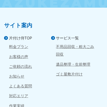
近畿
大阪府
兵庫県
050-1881-5250
050-1881-5251
9:00〜19:00 年中無休
9:00〜19:00 年中無休
サイト案内
奈良県
三重県
片付け侍TOP
サービス一覧
050-1881-5249
050-1881-5254
9:00〜19:00 年中無休
9:00〜19:00 年中無休
料金プラン
不用品回収・粗大ごみ
回収
滋賀県
京都府
お客様の声
050-1881-5253
050-1881-5252
遺品整理・生前整理
9:00〜19:00 年中無休
9:00〜19:00 年中無休
ご依頼の流れ
ゴミ屋敷片付け
お知らせ
和歌山県
050-1881-5248
よくある質問
9:00〜19:00 年中無休
中国
対応エリア
作業実績
岡山県
山口県