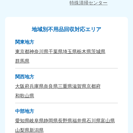
愛媛県
高知県
特殊清掃センター
050-1880-9896
050-1880-9897
9:00〜19:00 年中無休
9:00〜19:00 年中無休
九州・沖縄
地域別不用品回収対応エリア
福岡県
佐賀県
関東地方
050-1880-9895
050-1880-9894
9:00〜19:00 年中無休
9:00〜19:00 年中無休
東京都
神奈川県
千葉県
埼玉県
栃木県
茨城県
群馬県
長崎県
鹿児島県
050-1880-9891
050-1880-9889
9:00〜19:00 年中無休
9:00〜19:00 年中無休
関西地方
大阪府
兵庫県
奈良県
三重県
滋賀県
京都府
大分県
宮崎県
和歌山県
050-1880-9893
050-1880-9890
9:00〜19:00 年中無休
9:00〜19:00 年中無休
中部地方
熊本県
沖縄県
愛知県
岐阜県
静岡県
長野県
福井県
石川県
富山県
050-1880-9892
050-1880-9887
9:00〜19:00 年中無休
9:00〜19:00 年中無休
山梨県
新潟県