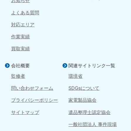
お知らせ
中国
よくある質問
岡山県
山口県
050-1881-5146
050-1880-9900
対応エリア
9:00〜19:00 年中無休
9:00〜19:00 年中無休
作業実績
広島県
鳥取県
買取実績
050-1881-5144
050-1881-5156
9:00〜19:00 年中無休
9:00〜19:00 年中無休
会社概要
関連サイトリンク一覧
島根県
050-1881-5145
監修者
環境省
9:00〜19:00 年中無休
問い合わせフォーム
SDGsについて
四国
プライバシーポリシー
家電製品協会
香川県
徳島県
050-1880-9899
050-1880-9898
サイトマップ
遺品整理士認定協会
9:00〜19:00 年中無休
9:00〜19:00 年中無休
一般社団法人 事件現場