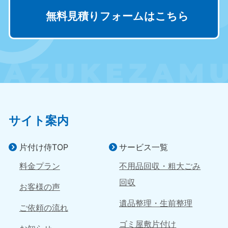
050-1881-5263
無料見積りフォームはこちら
9:00〜19:00 年中無休
近畿
大阪府
兵庫県
050-1881-5250
050-1881-5251
9:00〜19:00 年中無休
9:00〜19:00 年中無休
奈良県
三重県
050-1881-5249
050-1881-5254
サイト案内
9:00〜19:00 年中無休
9:00〜19:00 年中無休
片付け侍TOP
サービス一覧
滋賀県
京都府
050-1881-5253
050-1881-5252
料金プラン
不用品回収・粗大ごみ
9:00〜19:00 年中無休
9:00〜19:00 年中無休
回収
お客様の声
和歌山県
遺品整理・生前整理
050-1881-5248
ご依頼の流れ
9:00〜19:00 年中無休
ゴミ屋敷片付け