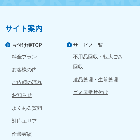
近畿
大阪府
兵庫県
050-1881-5250
050-1881-5251
サイト案内
9:00〜19:00 年中無休
9:00〜19:00 年中無休
奈良県
三重県
片付け侍TOP
サービス一覧
050-1881-5249
050-1881-5254
9:00〜19:00 年中無休
9:00〜19:00 年中無休
料金プラン
不用品回収・粗大ごみ
回収
お客様の声
滋賀県
京都府
050-1881-5253
050-1881-5252
遺品整理・生前整理
ご依頼の流れ
9:00〜19:00 年中無休
9:00〜19:00 年中無休
ゴミ屋敷片付け
お知らせ
和歌山県
050-1881-5248
よくある質問
9:00〜19:00 年中無休
対応エリア
中国
作業実績
岡山県
山口県