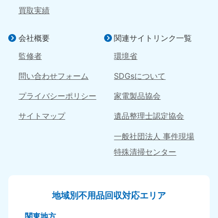
050-1881-5146
050-1880-9900
買取実績
9:00〜19:00 年中無休
9:00〜19:00 年中無休
広島県
鳥取県
会社概要
関連サイトリンク一覧
050-1881-5144
050-1881-5156
監修者
環境省
9:00〜19:00 年中無休
9:00〜19:00 年中無休
問い合わせフォーム
SDGsについて
島根県
050-1881-5145
プライバシーポリシー
家電製品協会
9:00〜19:00 年中無休
サイトマップ
遺品整理士認定協会
四国
一般社団法人 事件現場
香川県
徳島県
050-1880-9899
050-1880-9898
特殊清掃センター
9:00〜19:00 年中無休
9:00〜19:00 年中無休
愛媛県
高知県
050-1880-9896
050-1880-9897
地域別不用品回収対応エリア
9:00〜19:00 年中無休
9:00〜19:00 年中無休
関東地方