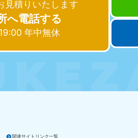
近畿
お見積りいたします
所へ電話する
兵庫県
奈良県
三
881-5251
050-1881-5249
050-18
19:00 年中無休
0〜19:00 年中無休
受付時間
9:00〜19:00 年中無休
受付時間
9:00
京都府
和歌山県
881-5252
050-1881-5248
0〜19:00 年中無休
受付時間
9:00〜19:00 年中無休
中国
山口県
広島県
鳥
80-
050-1881-5144
050-18
受付時間
9:00〜19:00 年中無休
受付時間
9:00
0〜19:00 年中無休
関連サイトリンク一覧