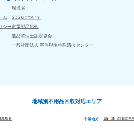
四国
環境省
ーム
SDGsについて
徳島県
愛媛県
高
80-
050-1880-
050-18
リシー
家電製品協会
9896
受付時間
9:00
遺品整理士認定協会
0〜19:00 年中無休
受付時間
9:00〜19:00 年中無休
一般社団法人 事件現場
特殊清掃センター
九州・沖縄
佐賀県
長崎県
鹿児
80-
050-1880-9891
050-18
9889
受付時間
9:00〜19:00 年中無休
0〜19:00 年中無休
受付時間
9:00
宮崎県
熊本県
沖
地域別不用品回収対応エリア
80-
050-1880-
050-18
9892
受付時間
9:00
県
群馬県
中国地方
岡山県
山口県
広島
0〜19:00 年中無休
受付時間
9:00〜19:00 年中無休