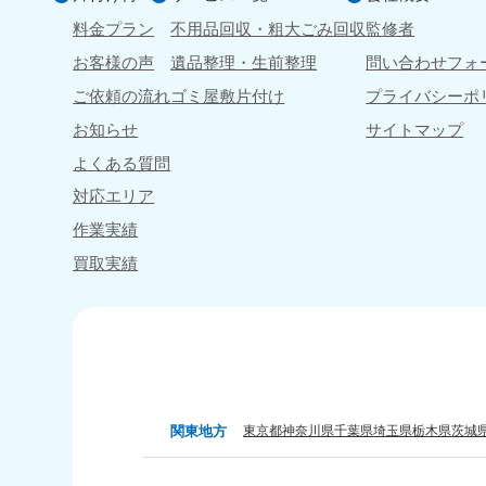
料金プラン
不用品回収・粗大ごみ
回収
監修者
お客様の声
遺品整理・生前整理
問い合わせフォ
香川県
050-1880-
050-18
ご依頼の流れ
ゴミ屋敷片付け
プライバシーポ
9899
9898
お知らせ
サイトマップ
受付時間
9:00〜19:00 年中無休
受付時間
9:0
よくある質問
対応エリア
作業実績
福岡県
買取実績
050-1880-
050-18
9895
9894
受付時間
9:00〜19:00 年中無休
受付時間
9:0
大分県
050-1880-
050-18
9893
9890
関東地方
東京都
神奈川県
千葉県
埼玉県
栃木県
茨城
受付時間
9:00〜19:00 年中無休
受付時間
9:0