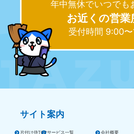
年中無休でいつでも
お近くの営業
大阪府
050-1881-5250
050-1
受付時間 9:00〜
受付時間
9:00〜19:00 年中無休
受付時間
9:0
滋賀県
050-1881-5253
050-1
受付時間
9:00〜19:00 年中無休
受付時間
9:0
岡山県
050-1881-5146
050-18
9900
受付時間
9:00〜19:00 年中無休
受付時間
9:0
サイト案内
島根県
050-1881-5145
受付時間
9:00〜19:00 年中無休
片付け侍TOP
サービス一覧
会社概要