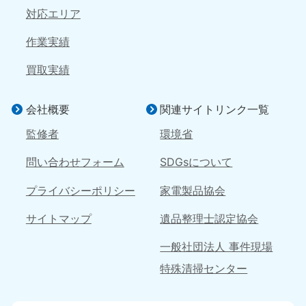
対応エリア
岡山県
山口県
050-1881-5146
050-1880-9900
作業実績
9:00〜19:00 年中無休
9:00〜19:00 年中無休
買取実績
広島県
鳥取県
050-1881-5144
050-1881-5156
会社概要
関連サイトリンク一覧
9:00〜19:00 年中無休
9:00〜19:00 年中無休
監修者
環境省
島根県
050-1881-5145
問い合わせフォーム
SDGsについて
9:00〜19:00 年中無休
プライバシーポリシー
家電製品協会
四国
サイトマップ
遺品整理士認定協会
香川県
徳島県
050-1880-9899
050-1880-9898
一般社団法人 事件現場
9:00〜19:00 年中無休
9:00〜19:00 年中無休
特殊清掃センター
愛媛県
高知県
050-1880-9896
050-1880-9897