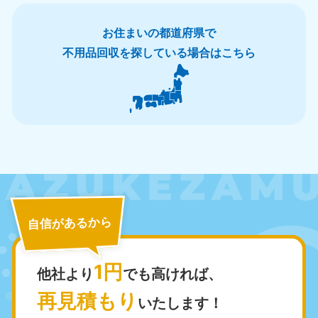
お住まいの都道府県で
不用品回収を探している場合はこちら
北海道・東北
北海道
青森県
050-1881-5277
050-1881-5276
9:00〜19:00 年中無休
9:00〜19:00 年中無休
岩手県
秋田県
050-1881-5274
050-1881-5275
9:00〜19:00 年中無休
9:00〜19:00 年中無休
自信があるから
山形県
宮城県
050-1881-5273
050-1881-5272
1円
他社より
でも高ければ、
9:00〜19:00 年中無休
9:00〜19:00 年中無休
再見積もり
いたします！
福島県