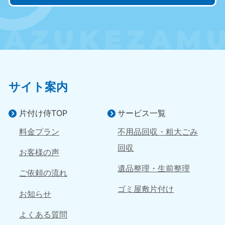
9:00〜19:00 年中無休
近畿
大阪府
兵庫県
050-1881-5250
050-1881-5251
9:00〜19:00 年中無休
9:00〜19:00 年中無休
サイト案内
奈良県
三重県
050-1881-5249
050-1881-5254
9:00〜19:00 年中無休
9:00〜19:00 年中無休
片付け侍TOP
サービス一覧
料金プラン
不用品回収・粗大ごみ
滋賀県
京都府
050-1881-5253
050-1881-5252
回収
お客様の声
9:00〜19:00 年中無休
9:00〜19:00 年中無休
遺品整理・生前整理
ご依頼の流れ
和歌山県
050-1881-5248
ゴミ屋敷片付け
お知らせ
9:00〜19:00 年中無休
よくある質問
中国