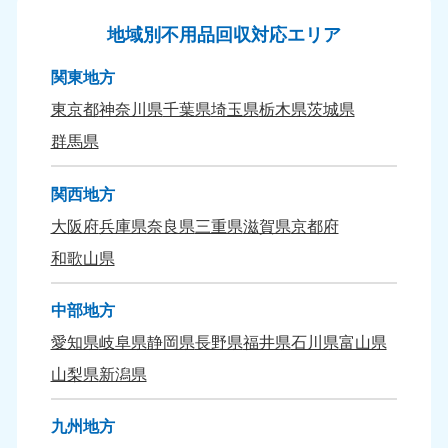
9:00〜19:00 年中無休
9:00〜19:00 年中無休
地域別不用品回収対応エリア
九州・沖縄
関東地方
福岡県
佐賀県
東京都
神奈川県
千葉県
埼玉県
栃木県
茨城県
050-1880-9895
050-1880-9894
9:00〜19:00 年中無休
9:00〜19:00 年中無休
群馬県
長崎県
鹿児島県
関西地方
050-1880-9891
050-1880-9889
9:00〜19:00 年中無休
9:00〜19:00 年中無休
大阪府
兵庫県
奈良県
三重県
滋賀県
京都府
和歌山県
大分県
宮崎県
050-1880-9893
050-1880-9890
中部地方
9:00〜19:00 年中無休
9:00〜19:00 年中無休
愛知県
岐阜県
静岡県
長野県
福井県
石川県
富山県
熊本県
沖縄県
山梨県
新潟県
050-1880-9892
050-1880-9887
9:00〜19:00 年中無休
9:00〜19:00 年中無休
九州地方