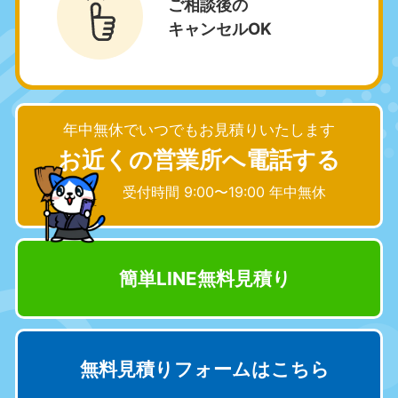
ご相談後の
中部
キャンセルOK
愛知県
岐阜県
050-1881-5255
050-1881-5259
9:00〜19:00 年中無休
9:00〜19:00 年中無休
年中無休でいつでもお見積りいたします
静岡県
長野県
050-1881-5256
050-1881-5260
お近くの営業所へ電話する
9:00〜19:00 年中無休
9:00〜19:00 年中無休
受付時間 9:00〜19:00 年中無休
福井県
石川県
050-1881-5258
050-1881-5261
9:00〜19:00 年中無休
9:00〜19:00 年中無休
簡単LINE無料見積り
富山県
山梨県
050-1881-5262
050-1881-5257
9:00〜19:00 年中無休
9:00〜19:00 年中無休
新潟県
無料見積りフォームはこちら
050-1881-5263