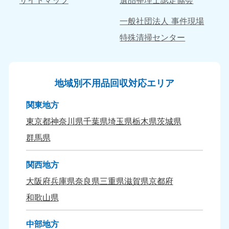
愛媛県
高知県
一般社団法人 事件現場
050-1880-9896
050-1880-9897
特殊清掃センター
9:00〜19:00 年中無休
9:00〜19:00 年中無休
九州・沖縄
福岡県
佐賀県
地域別不用品回収対応エリア
050-1880-9895
050-1880-9894
9:00〜19:00 年中無休
9:00〜19:00 年中無休
関東地方
東京都
神奈川県
千葉県
埼玉県
栃木県
茨城県
長崎県
鹿児島県
050-1880-9891
050-1880-9889
群馬県
9:00〜19:00 年中無休
9:00〜19:00 年中無休
関西地方
大分県
宮崎県
大阪府
兵庫県
奈良県
三重県
滋賀県
京都府
050-1880-9893
050-1880-9890
9:00〜19:00 年中無休
9:00〜19:00 年中無休
和歌山県
熊本県
沖縄県
中部地方
050-1880-9892
050-1880-9887