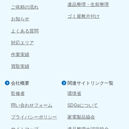
9:00〜19:00 年中無休
遺品整理・生前整理
ご依頼の流れ
中国
ゴミ屋敷片付け
お知らせ
岡山県
山口県
よくある質問
050-1881-5146
050-1880-9900
9:00〜19:00 年中無休
9:00〜19:00 年中無休
対応エリア
広島県
鳥取県
作業実績
050-1881-5144
050-1881-5156
9:00〜19:00 年中無休
9:00〜19:00 年中無休
買取実績
島根県
会社概要
関連サイトリンク一覧
050-1881-5145
9:00〜19:00 年中無休
監修者
環境省
四国
問い合わせフォーム
SDGsについて
香川県
徳島県
プライバシーポリシー
家電製品協会
050-1880-9899
050-1880-9898
9:00〜19:00 年中無休
9:00〜19:00 年中無休
サイトマップ
遺品整理士認定協会