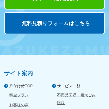
新潟県
050-1881-5263
9:00〜19:00 年中無休
無料見積りフォームはこちら
近畿
大阪府
兵庫県
050-1881-5250
050-1881-5251
9:00〜19:00 年中無休
9:00〜19:00 年中無休
奈良県
三重県
050-1881-5249
050-1881-5254
9:00〜19:00 年中無休
9:00〜19:00 年中無休
サイト案内
滋賀県
京都府
050-1881-5253
050-1881-5252
片付け侍TOP
サービス一覧
9:00〜19:00 年中無休
9:00〜19:00 年中無休
料金プラン
不用品回収・粗大ごみ
和歌山県
回収
お客様の声
050-1881-5248