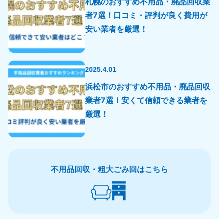
札幌のおすすめ不用品・廃品回収業
者7選！口コミ・評判が良く費用が
安い業者を厳選！
2025.4.01
浜松市のおすすめ不用品・廃品回収
業者7選！安くて信頼できる業者を
厳選！
北海道・東北
北海道
青森県
不用品回収・粗大ごみ回はこちら
050-1881-5277
050-1881-5276
9:00〜19:00 年中無休
9:00〜19:00 年中無休
岩手県
秋田県
050-1881-5274
050-1881-5275