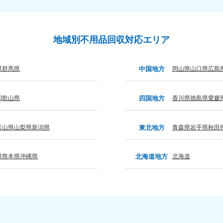
0〜19:00 年中無休
受付時間
9:00〜19:00 年中無休
九州・沖縄
地域別不用品回収対応エリア
佐賀県
長崎県
鹿児
80-
050-1880-9891
050-18
9889
県
群馬県
中国地方
岡山県
山口県
広島
受付時間
9:00〜19:00 年中無休
0〜19:00 年中無休
受付時間
9:00
和歌山県
四国地方
香川県
徳島県
愛媛
宮崎県
熊本県
沖
80-
050-1880-
050-18
9892
受付時間
9:00
富山県
山梨県
新潟県
東北地方
青森県
岩手県
秋田
0〜19:00 年中無休
受付時間
9:00〜19:00 年中無休
県
熊本県
沖縄県
北海道地方
北海道