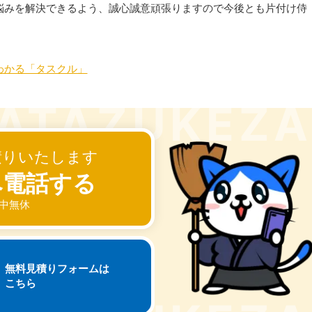
悩みを解決できるよう、誠心誠意頑張りますので今後とも片付け侍
わかる「タスクル」
積りいたします
へ電話する
 年中無休
無料見積りフォームは
こちら