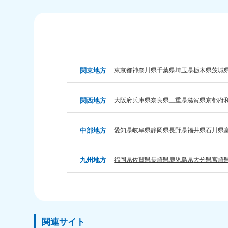
受付時間
9:00〜19:00 年中無休
受付時間
9:0
福岡県
050-1880-
050-18
9895
9894
関東地方
東京都
神奈川県
千葉県
埼玉県
栃木県
茨城
受付時間
9:00〜19:00 年中無休
受付時間
9:0
関西地方
大阪府
兵庫県
奈良県
三重県
滋賀県
京都府
大分県
050-1880-
050-18
9893
9890
中部地方
愛知県
岐阜県
静岡県
長野県
福井県
石川県
受付時間
9:00〜19:00 年中無休
受付時間
9:0
九州地方
福岡県
佐賀県
長崎県
鹿児島県
大分県
宮崎
関連サイト