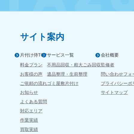
滋賀県
050-1881-5253
050-1
受付時間
9:00〜19:00 年中無休
受付時間
9:0
サイト案内
岡山県
050-1881-5146
050-18
片付け侍TOP
サービス一覧
会社概要
9900
受付時間
9:00〜19:00 年中無休
受付時間
9:0
料金プラン
不用品回収・粗大ごみ
回収
監修者
お客様の声
遺品整理・生前整理
問い合わせフォ
島根県
050-1881-5145
ご依頼の流れ
ゴミ屋敷片付け
プライバシーポ
受付時間
9:00〜19:00 年中無休
お知らせ
サイトマップ
よくある質問
対応エリア
香川県
作業実績
050-1880-
050-18
9899
9898
買取実績