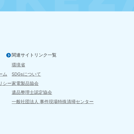
京都府
和歌山県
881-5252
050-1881-5248
0〜19:00 年中無休
受付時間
9:00〜19:00 年中無休
中国
山口県
広島県
鳥
80-
050-1881-5144
050-18
関連サイトリンク一覧
受付時間
9:00〜19:00 年中無休
受付時間
9:00
0〜19:00 年中無休
環境省
ーム
SDGsについて
リシー
家電製品協会
遺品整理士認定協会
四国
一般社団法人 事件現場
特殊清掃センター
徳島県
愛媛県
高
80-
050-1880-
050-18
9896
受付時間
9:00