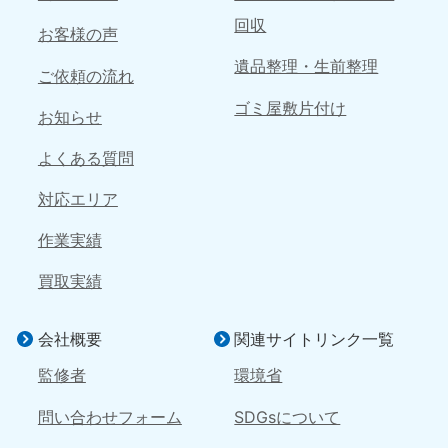
050-1881-5144
050-1881-5156
回収
9:00〜19:00 年中無休
9:00〜19:00 年中無休
お客様の声
遺品整理・生前整理
島根県
ご依頼の流れ
050-1881-5145
ゴミ屋敷片付け
9:00〜19:00 年中無休
お知らせ
四国
よくある質問
香川県
徳島県
対応エリア
050-1880-9899
050-1880-9898
9:00〜19:00 年中無休
9:00〜19:00 年中無休
作業実績
買取実績
愛媛県
高知県
050-1880-9896
050-1880-9897
9:00〜19:00 年中無休
9:00〜19:00 年中無休
会社概要
関連サイトリンク一覧
九州・沖縄
監修者
環境省
福岡県
佐賀県
問い合わせフォーム
SDGsについて
050-1880-9895
050-1880-9894