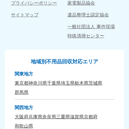
9:00〜19:00 年中無休
9:00〜19:00 年中無休
プライバシーポリシー
家電製品協会
長崎県
鹿児島県
サイトマップ
遺品整理士認定協会
050-1880-9891
050-1880-9889
9:00〜19:00 年中無休
9:00〜19:00 年中無休
一般社団法人 事件現場
特殊清掃センター
大分県
宮崎県
050-1880-9893
050-1880-9890
9:00〜19:00 年中無休
9:00〜19:00 年中無休
地域別不用品回収対応エリア
熊本県
沖縄県
050-1880-9892
050-1880-9887
関東地方
9:00〜19:00 年中無休
9:00〜19:00 年中無休
東京都
神奈川県
千葉県
埼玉県
栃木県
茨城県
群馬県
関西地方
大阪府
兵庫県
奈良県
三重県
滋賀県
京都府
和歌山県