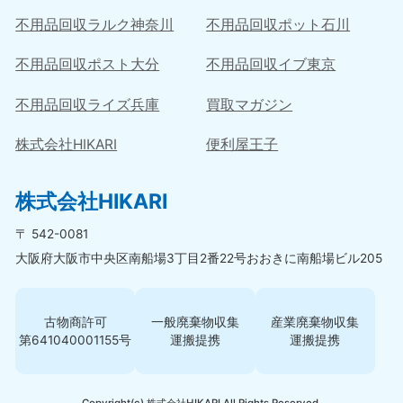
不用品回収ラルク神奈川
不用品回収ポット石川
不用品回収ポスト大分
不用品回収イブ東京
不用品回収ライズ兵庫
買取マガジン
株式会社HIKARI
便利屋王子
株式会社HIKARI
〒 542-0081
大阪府大阪市中央区南船場3丁目2番22号おおきに南船場ビル205
古物商許可
一般廃棄物収集
産業廃棄物収集
第641040001155号
運搬提携
運搬提携
Copyright(c) 株式会社HIKARI All Rights Reserved.