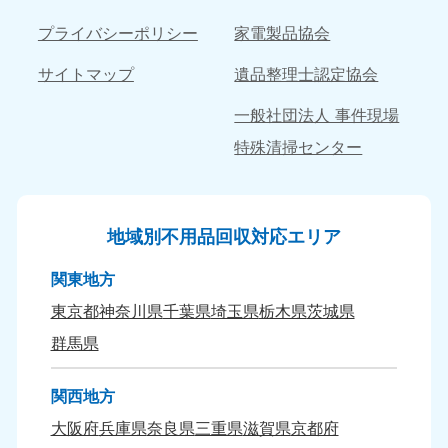
9:00〜19:00 年中無休
9:00〜19:00 年中無休
プライバシーポリシー
家電製品協会
長崎県
鹿児島県
サイトマップ
遺品整理士認定協会
050-1880-9891
050-1880-9889
9:00〜19:00 年中無休
9:00〜19:00 年中無休
一般社団法人 事件現場
特殊清掃センター
大分県
宮崎県
050-1880-9893
050-1880-9890
9:00〜19:00 年中無休
9:00〜19:00 年中無休
地域別不用品回収対応エリア
熊本県
沖縄県
050-1880-9892
050-1880-9887
9:00〜19:00 年中無休
9:00〜19:00 年中無休
関東地方
東京都
神奈川県
千葉県
埼玉県
栃木県
茨城県
群馬県
関西地方
大阪府
兵庫県
奈良県
三重県
滋賀県
京都府