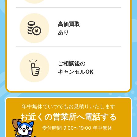
静岡県
長野県
050-1881-5256
050-1881-5260
9:00〜19:00 年中無休
9:00〜19:00 年中無休
高価買取
あり
福井県
石川県
050-1881-5258
050-1881-5261
9:00〜19:00 年中無休
9:00〜19:00 年中無休
富山県
山梨県
ご相談後の
050-1881-5262
050-1881-5257
キャンセルOK
9:00〜19:00 年中無休
9:00〜19:00 年中無休
新潟県
050-1881-5263
9:00〜19:00 年中無休
年中無休でいつでもお見積りいたします
近畿
お近くの営業所へ電話する
大阪府
兵庫県
受付時間 9:00〜19:00 年中無休
050-1881-5250
050-1881-5251