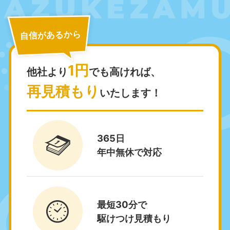
050-1881-5265
050-1881-5264
9:00〜19:00 年中無休
9:00〜19:00 年中無休
自信があるから
千葉県
埼玉県
050-1881-5268
050-1881-5266
9:00〜19:00 年中無休
9:00〜19:00 年中無休
1円
他社より
でも高ければ、
栃木県
茨城県
再見積もり
いたします！
050-1881-5270
050-1881-5269
9:00〜19:00 年中無休
9:00〜19:00 年中無休
群馬県
365日
050-1881-5267
年中無休で対応
9:00〜19:00 年中無休
中部
愛知県
岐阜県
最短30分で
050-1881-5255
050-1881-5259
駆けつけ見積もり
9:00〜19:00 年中無休
9:00〜19:00 年中無休