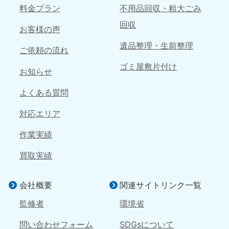
050-1881-5144
050-1881-5156
料金プラン
不用品回収・粗大ごみ
9:00〜19:00 年中無休
9:00〜19:00 年中無休
回収
お客様の声
島根県
遺品整理・生前整理
ご依頼の流れ
050-1881-5145
9:00〜19:00 年中無休
ゴミ屋敷片付け
お知らせ
四国
よくある質問
香川県
徳島県
対応エリア
050-1880-9899
050-1880-9898
9:00〜19:00 年中無休
9:00〜19:00 年中無休
作業実績
愛媛県
高知県
買取実績
050-1880-9896
050-1880-9897
9:00〜19:00 年中無休
9:00〜19:00 年中無休
会社概要
関連サイトリンク一覧
九州・沖縄
監修者
環境省
福岡県
佐賀県
050-1880-9895
050-1880-9894
問い合わせフォーム
SDGsについて