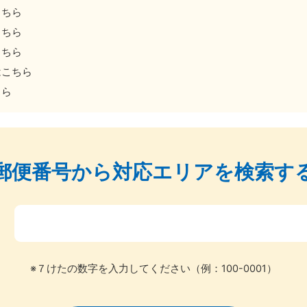
こちら
こちら
こちら
はこちら
ちら
北海道・東北
郵便番号から
対応エリアを検索す
青森県
岩手県
秋
881-5276
050-1881-5274
050-18
0〜19:00 年中無休
受付時間
9:00〜19:00 年中無休
受付時間
9:00
〒
宮城県
福島県
881-5272
050-1881-5271
0〜19:00 年中無休
受付時間
9:00〜19:00 年中無休
※７けたの数字を入力してください（例：100-0001）
関東