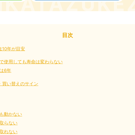
近畿
兵庫県
奈良県
三
目次
881-5251
050-1881-5249
050-18
0〜19:00 年中無休
受付時間
9:00〜19:00 年中無休
受付時間
9:00
10年が目安
京都府
和歌山県
881-5252
050-1881-5248
で使用しても寿命は変わらない
0〜19:00 年中無休
受付時間
9:00〜19:00 年中無休
は6年
中国
・買い替えのサイン
山口県
広島県
鳥
80-
050-1881-5144
050-18
受付時間
9:00〜19:00 年中無休
受付時間
9:00
も動かない
0〜19:00 年中無休
取らない
取れない