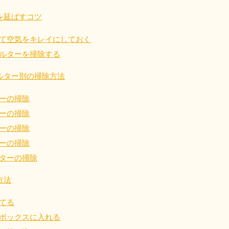
を延ばすコツ
四国
て空気をキレイにしておく
ルターを掃除する
徳島県
愛媛県
高
80-
050-1880-
050-18
ルター別の掃除方法
9896
受付時間
9:00
0〜19:00 年中無休
受付時間
9:00〜19:00 年中無休
ーの掃除
九州・沖縄
ーの掃除
ーの掃除
佐賀県
長崎県
鹿児
ーの掃除
80-
050-1880-9891
050-18
ターの掃除
9889
受付時間
9:00〜19:00 年中無休
0〜19:00 年中無休
受付時間
9:00
方法
宮崎県
熊本県
沖
てる
80-
050-1880-
050-18
9892
受付時間
9:00
ボックスに入れる
0〜19:00 年中無休
受付時間
9:00〜19:00 年中無休