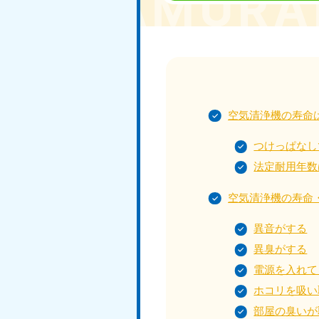
受付時間
9:00〜19:00 年中無休
大阪府
050-1881-5250
050-1
受付時間
9:00〜19:00 年中無休
受付時間
9:0
空気清浄機の寿命は
滋賀県
050-1881-5253
050-1
つけっぱなし
受付時間
9:00〜19:00 年中無休
受付時間
9:0
法定耐用年数
空気清浄機の寿命
岡山県
異音がする
050-1881-5146
050-18
異臭がする
9900
受付時間
9:00〜19:00 年中無休
電源を入れて
受付時間
9:0
ホコリを吸い
島根県
部屋の臭いが