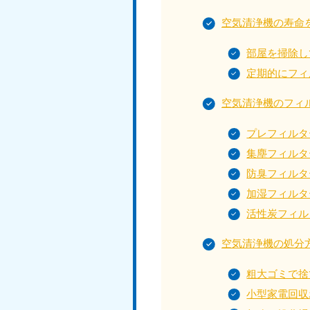
050-1881-5145
受付時間
9:00〜19:00 年中無休
空気清浄機の寿命
部屋を掃除し
定期的にフィ
香川県
050-1880-
050-18
空気清浄機のフィ
9899
9898
受付時間
9:00〜19:00 年中無休
受付時間
9:0
プレフィルタ
集塵フィルタ
防臭フィルタ
福岡県
加湿フィルタ
050-1880-
050-18
活性炭フィル
9895
9894
受付時間
9:00〜19:00 年中無休
受付時間
9:0
空気清浄機の処分
大分県
粗大ゴミで捨
050-1880-
050-18
9893
9890
小型家電回収
受付時間
9:00〜19:00 年中無休
受付時間
9:0