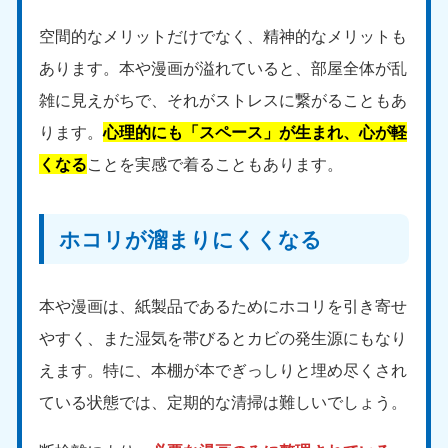
中国
空間的なメリットだけでなく、精神的なメリットも
岡山県
山口県
あります。本や漫画が溢れていると、部屋全体が乱
050-1881-5146
050-1880-9900
雑に見えがちで、それがストレスに繋がることもあ
9:00〜19:00 年中無休
9:00〜19:00 年中無休
ります。
心理的にも「スペース」が生まれ、心が軽
広島県
鳥取県
くなる
ことを実感で着ることもあります。
050-1881-5144
050-1881-5156
9:00〜19:00 年中無休
9:00〜19:00 年中無休
ホコリが溜まりにくくなる
島根県
050-1881-5145
9:00〜19:00 年中無休
本や漫画は、紙製品であるためにホコリを引き寄せ
四国
やすく、また湿気を帯びるとカビの発生源にもなり
香川県
徳島県
えます。特に、本棚が本でぎっしりと埋め尽くされ
050-1880-9899
050-1880-9898
ている状態では、定期的な清掃は難しいでしょう。
9:00〜19:00 年中無休
9:00〜19:00 年中無休