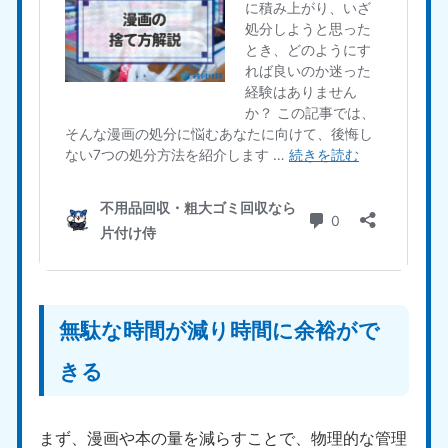
福島県
050-1881-5271
9:00〜19:00 年中無休
関東
東京都
神奈川県
050-1881-5265
050-1881-5264
9:00〜19:00 年中無休
9:00〜19:00 年中無休
千葉県
埼玉県
050-1881-5268
050-1881-5266
9:00〜19:00 年中無休
9:00〜19:00 年中無休
無駄な時間が減り時間に余裕がで
栃木県
茨城県
050-1881-5270
050-1881-5269
きる
9:00〜19:00 年中無休
9:00〜19:00 年中無休
群馬県
まず、漫画や本の量を減らすことで、物理的な管理
050-1881-5267