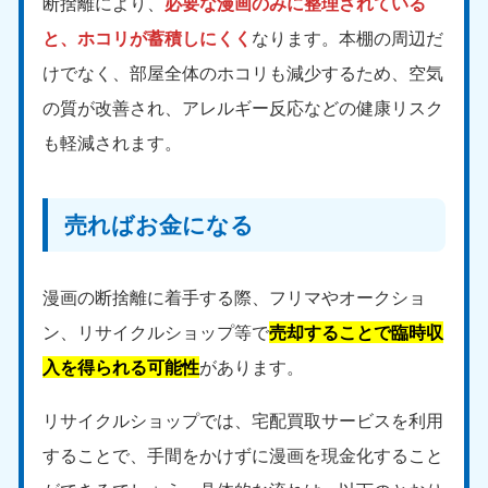
断捨離により、
必要な漫画のみに整理されている
愛媛県
高知県
050-1880-9896
050-1880-9897
と、ホコリが蓄積しにくく
なります。本棚の周辺だ
9:00〜19:00 年中無休
9:00〜19:00 年中無休
けでなく、部屋全体のホコリも減少するため、空気
九州・沖縄
の質が改善され、アレルギー反応などの健康リスク
も軽減されます。
福岡県
佐賀県
050-1880-9895
050-1880-9894
9:00〜19:00 年中無休
9:00〜19:00 年中無休
売ればお金になる
長崎県
鹿児島県
050-1880-9891
050-1880-9889
9:00〜19:00 年中無休
9:00〜19:00 年中無休
漫画の断捨離に着手する際、フリマやオークショ
ン、リサイクルショップ等で
売却することで臨時収
大分県
宮崎県
050-1880-9893
050-1880-9890
入を得られる可能性
があります。
9:00〜19:00 年中無休
9:00〜19:00 年中無休
リサイクルショップでは、宅配買取サービスを利用
熊本県
沖縄県
050-1880-9892
050-1880-9887
することで、手間をかけずに漫画を現金化すること
9:00〜19:00 年中無休
9:00〜19:00 年中無休