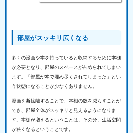
新潟県
050-1881-5263
9:00〜19:00 年中無休
近畿
部屋がスッキリ広くなる
大阪府
兵庫県
050-1881-5250
050-1881-5251
9:00〜19:00 年中無休
9:00〜19:00 年中無休
多くの漫画や本を持っていると収納するために本棚
奈良県
三重県
が必要となり、部屋のスペースが占められてしまい
050-1881-5249
050-1881-5254
9:00〜19:00 年中無休
9:00〜19:00 年中無休
ます。「部屋が本で埋め尽くされてしまった」とい
う状態になることが少なくありません。
滋賀県
京都府
050-1881-5253
050-1881-5252
漫画を断捨離することで、本棚の数を減らすことが
9:00〜19:00 年中無休
9:00〜19:00 年中無休
でき、部屋全体がスッキリと見えるようになりま
和歌山県
す。本棚が増えるということは、その分、生活空間
050-1881-5248
9:00〜19:00 年中無休
が狭くなるということです。