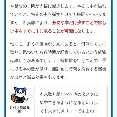
9:00〜19:00 年中無休
や整理の手間が大幅に減少します。本棚に本が溢れ
中部
ていると、特定の本を探すだけでも時間がかかりま
すが、断捨離により、
必要な本だけ残すことで欲し
愛知県
岐阜県
050-1881-5255
050-1881-5259
い本をすぐに手に取ることが可能に
なります。
9:00〜19:00 年中無休
9:00〜19:00 年中無休
他にも、多くの漫画が手元にあると、何気なく手に
静岡県
長野県
取り、気づいたら数時間が経過しているという経験
050-1881-5256
050-1881-5260
9:00〜19:00 年中無休
9:00〜19:00 年中無休
は誰しもがあるでしょう。断捨離を行うことで、手
に取る本の数が減り、無計画に時間を消費する機会
福井県
石川県
050-1881-5258
050-1881-5261
が自然と減る効果もあります。
9:00〜19:00 年中無休
9:00〜19:00 年中無休
本来取り組むべき他のタスクに
富山県
山梨県
050-1881-5262
050-1881-5257
集中できるようになるという点
9:00〜19:00 年中無休
9:00〜19:00 年中無休
でも大きなメリットですよね！