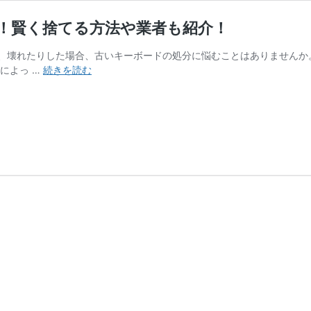
！賢く捨てる方法や業者も紹介！
、壊れたりした場合、古いキーボードの処分に悩むことはありませんか
キ
によっ …
続きを読む
ー
ボ
ー
ド
の
捨
て
方
8
選！
買
取
処
分
も
可