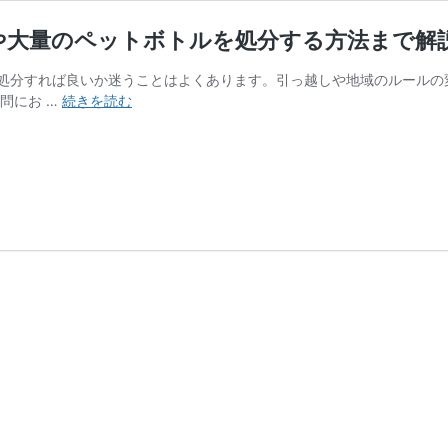
や大量のペットボトルを処分する方法まで解
処分すれば良いか迷うことはよくあります。引っ越しや地域のルールの
ペ
問にお …
続きを読む
ッ
ト
ボ
ト
ル
の
正
し
い
捨
て
方！
分
別
方
法