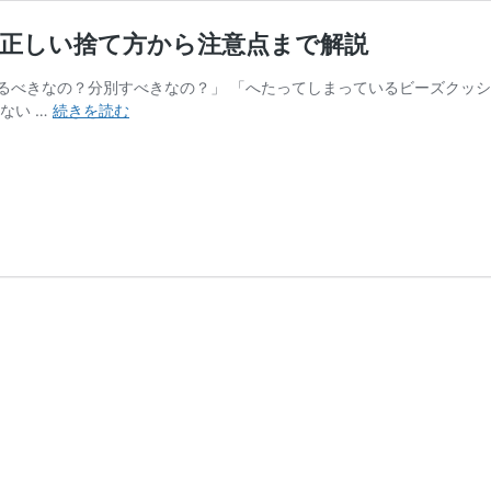
？正しい捨て方から注意点まで解説
るべきなの？分別すべきなの？」 「へたってしまっているビーズクッ
ビ
ない …
続きを読む
ー
ズ
ク
ッ
シ
ョ
ン
の
捨
て
方
5
選！
何
ゴ
ミ？