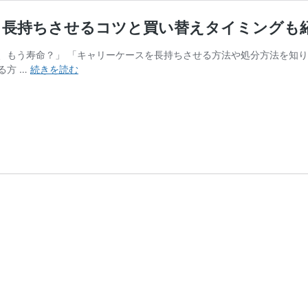
？長持ちさせるコツと買い替えタイミングも
、もう寿命？」 「キャリーケースを長持ちさせる方法や処分方法を知り
キ
る方 …
続きを読む
ャ
リ
ー
ケ
ー
ス
の
寿
命
年
数・
耐
用
回
数
は？