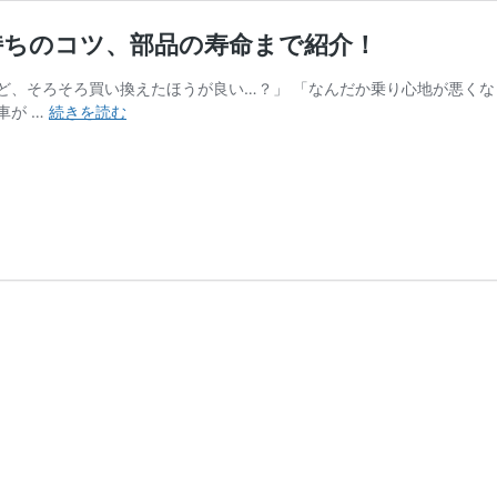
持ちのコツ、部品の寿命まで紹介！
ど、そろそろ買い換えたほうが良い…？」 「なんだか乗り心地が悪くな
自
車が …
続きを読む
転
車
の
寿
命
は
何
年？
寿
命
の
サ
イ
ン
と
長