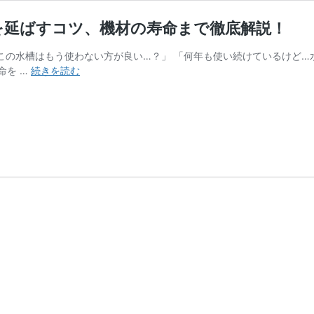
を延ばすコツ、機材の寿命まで徹底解説！
この水槽はもう使わない方が良い…？」 「何年も使い続けているけど…
水
命を …
続きを読む
槽
の
寿
命
ガ
イ
ド！
寿
命
の
サ
イ
ン
や
寿
命